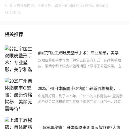
3、如果有侵权内容、不妥之处，请第一时间联系我们删除，联系QQ：
841144146。
相关推荐
薛红宇医生双眼皮整形手术：专业塑形，美学和
谐
双眼皮整形手术作为一种常见的美容方式，在改善单眼
皮、眼睛小和上眼皮松弛等问题上取得了显著效果。选择
一位专业且经验丰富的医生进行手术至关重要。本文将重
点介绍薛红宇...
2025广州自体脂肪丰O型腿：较新价格揭秘，美
丽无需等待！
你是否好奇，到了2025年，广州市的自体脂肪丰o型腿手
术价格会是怎样的呢？在这个追求完好曲线的**，越来越
多的人开始关注腿部形态的改善。自体脂肪丰o型腿作为
一种...
上海丰唇秘籍：自体脂肪丰阴唇医院TOP7大盘