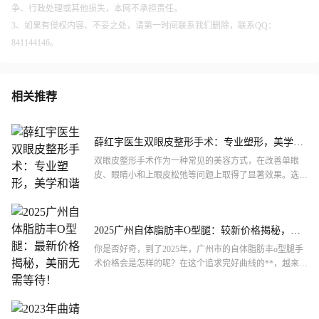
争、行政处理或其他损失，本网不承担责任。
3、如果有侵权内容、不妥之处，请第一时间联系我们删除，联系QQ：
841144146。
相关推荐
薛红宇医生双眼皮整形手术：专业塑形，美学和
谐
双眼皮整形手术作为一种常见的美容方式，在改善单眼
皮、眼睛小和上眼皮松弛等问题上取得了显著效果。选择
一位专业且经验丰富的医生进行手术至关重要。本文将重
点介绍薛红宇...
2025广州自体脂肪丰O型腿：较新价格揭秘，美
丽无需等待！
你是否好奇，到了2025年，广州市的自体脂肪丰o型腿手
术价格会是怎样的呢？在这个追求完好曲线的**，越来越
多的人开始关注腿部形态的改善。自体脂肪丰o型腿作为
一种...