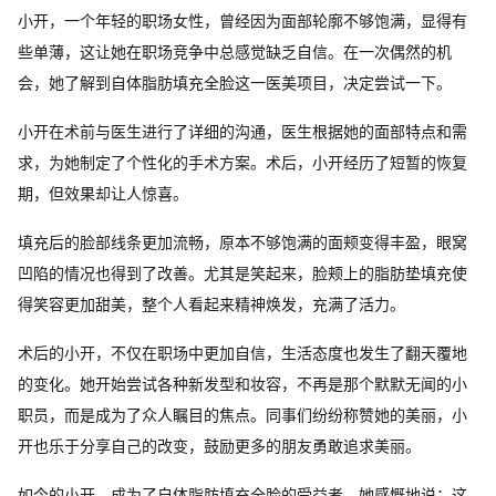
小开，一个年轻的职场女性，曾经因为面部轮廓不够饱满，显得有
些单薄，这让她在职场竞争中总感觉缺乏自信。在一次偶然的机
会，她了解到自体脂肪填充全脸这一医美项目，决定尝试一下。
小开在术前与医生进行了详细的沟通，医生根据她的面部特点和需
求，为她制定了个性化的手术方案。术后，小开经历了短暂的恢复
期，但效果却让人惊喜。
填充后的脸部线条更加流畅，原本不够饱满的面颊变得丰盈，眼窝
凹陷的情况也得到了改善。尤其是笑起来，脸颊上的脂肪垫填充使
得笑容更加甜美，整个人看起来精神焕发，充满了活力。
术后的小开，不仅在职场中更加自信，生活态度也发生了翻天覆地
的变化。她开始尝试各种新发型和妆容，不再是那个默默无闻的小
职员，而是成为了众人瞩目的焦点。同事们纷纷称赞她的美丽，小
开也乐于分享自己的改变，鼓励更多的朋友勇敢追求美丽。
如今的小开，成为了自体脂肪填充全脸的受益者，她感慨地说：这