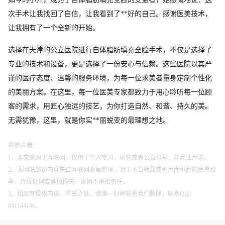
次手术让我找回了自信，让我看到了**好的自己。感谢医美技术，
让我拥有了一个全新的开始。
选择在天津的公立医院进行自体脂肪填充全脸手术，不仅是选择了
专业的技术和设备，更是选择了一份安心与信赖。这些医院以其严
谨的医疗态度、温馨的服务环境，为每一位求美者量身定制个性化
的美丽方案。在这里，每一位医美专家都致力于用心聆听每一位顾
客的需求，用匠心独运的技艺，为你打造自然、和谐、持久的美。
无需犹豫，这里，就是你实**丽蜕变的最理想之地。
郑重声明：
1、本文来源于互联网，仅用于个人学习、研究或者公益分享，非商业用途。
2、本网站部份内容来自互联网收集整理，对于不当转载或引用而引起的民事纷
争、行政处理或其他损失，本网不承担责任。
3、如果有侵权内容、不妥之处，请第一时间联系我们删除，联系QQ：
841144146。