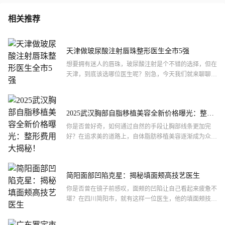
相关推荐
天津做玻尿酸注射唇珠整形医生全市5强
想要拥有迷人的唇珠，玻尿酸注射是个不错的选择，但在
天津，到底该选哪位医生呢？别急，今天我们就来聊聊天
津做玻尿酸注射唇珠整形医生的全市5强。这些医生不仅
技术过硬，...
2025武汉胸部自脂移植美容全新价格曝光：整形
费用大揭秘！
你是否曾好奇，如何通过自然的手段让胸部线条更加完
好？在追求美的道路上，自体脂肪移植美容逐渐成为众多
爱美人士的热门选择。今天，我们就来揭秘一下2025年武
汉市胸部...
简阳面部凹陷克星：揭秘填面颊高技艺医生
你是否曾在镜子前感叹，面颊的凹陷让自己看起来疲惫不
堪？在四川简阳市，就有这样一位医生，他的填面颊技术
备受好评，让众多求美者重拾自信。究竟是什么让他脱颖
而出，成为...