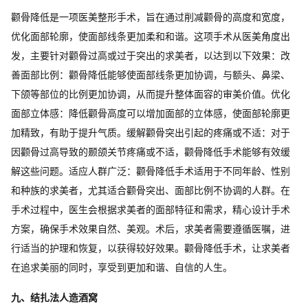
颧骨降低是一项医美整形手术，旨在通过削减颧骨的高度和宽度，
优化面部轮廓，使面部线条更加柔和和谐。这项手术从医美角度出
发，主要针对颧骨过高或过于突出的求美者，以达到以下效果：改
善面部比例：颧骨降低能够使面部线条更加协调，与额头、鼻梁、
下颌等部位的比例更加协调，从而提升整体面容的审美价值。优化
面部立体感：降低颧骨高度可以增加面部的立体感，使面部轮廓更
加精致，有助于提升气质。缓解颧骨突出引起的疼痛或不适：对于
因颧骨过高导致的颞颌关节疼痛或不适，颧骨降低手术能够有效缓
解这些问题。适应人群广泛：颧骨降低手术适用于不同年龄、性别
和种族的求美者，尤其适合颧骨突出、面部比例不协调的人群。在
手术过程中，医生会根据求美者的面部特征和需求，精心设计手术
方案，确保手术效果自然、美观。术后，求美者需要遵循医嘱，进
行适当的护理和恢复，以获得较好效果。颧骨降低手术，让求美者
在追求美丽的同时，享受到更加和谐、自信的人生。
九、结扎法人造酒窝