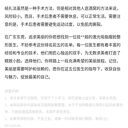
结扎法虽然是一种手术方法，但是相对其他人造酒窝的方法来说，
风险较小。而且，手术后患者不需要休息，可以正常生活。需要注
意的是，手术后患者需要避免运动过度，以免肌肉撕裂。
在广东东莞，追求美丽的你若想找到一位技**超的激光吸脂瘦脸整
形医生，不妨参考这份排名前五的名单。每一位医生都有着丰富的
经验和专业的技术，他们用匠心独运的双手，为无数求美者打造了
精致小脸。选择他们，你将踏上一段充满希望的美丽旅程。记住，
美丽是需要呵护和信赖的，愿你在这五位医生的指导下，收获自信
与魅力，绽放最美的自己。
郑重声明：
1、本文来源于互联网，仅用于个人学习、研究或者公益分享，非商业用途。
2、本网站部份内容来自互联网收集整理，对于不当转载或引用而引起的民事纷
争、行政处理或其他损失，本网不承担责任。
3、如果有侵权内容、不妥之处，请第一时间联系我们删除，联系QQ：
841144146。