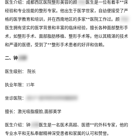
医生介绍：成都西区医院整形美容的颜
子云
医生是一位有着丰**床
经验和专业技能的整形专家。他出生于医学世家，自幼便接受了严
格的医学教育和培训，并在西南地区的多家**医院工作过。颜
子云
医生拥有坚实的医学背景和丰富的临床经验，擅长各种面部整形手
术，如整形手术、面部脂肪移植、整形手术等。他以其精湛的技术
和严谨的医德，受到了**整形手术患者的好评和信赖。
二、钟
正强
医生级别： 院长
执业年限：15年
坐诊医院：
四川**医学研究所附属医院
擅长：激光吸脂瘦脸,面部美学
医生介绍：钟
正强
医生是一名医术高超、医德**的外科专家，他的
专业水平和无私奉献精神深受患者和家属的认可和赞誉。