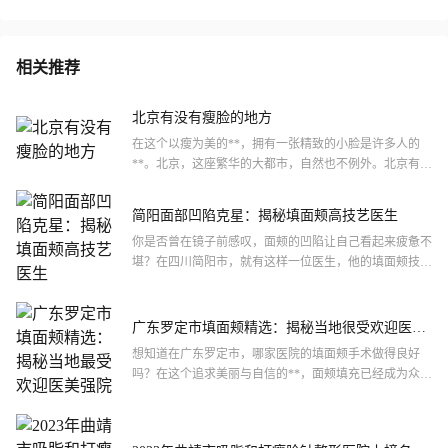
相关推荐
北京有没有瘦脸的地方
在这个以瘦为美的**，拥有一张精致的小脸是许多人的
**。北京，这座繁华的大都市，自然也不例外。北京有没
有瘦脸的地方呢？答案是肯定的。就让我们一起探寻那些
能让你的...
简阳面部凹陷克星：揭秘填面颊高技艺医生
你是否曾在镜子前感叹，面颊的凹陷让自己看起来疲惫不
堪？在四川简阳市，就有这样一位医生，他的填面颊技术
备受好评，让众多求美者重拾自信。究竟是什么让他脱颖
而出，成为...
广东罗定市填面颊精选：揭秘当地很受欢迎医美
强院
想知道在广东罗定市，哪家医院的填面颊手术做得良好
吗？在这个追求美丽与自信的**，面颊填充已经成为众多
爱美人士的热门选择。那么，究竟哪几家医院在罗定市能
够提供高品...