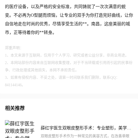
的医疗设备，以及严格的安全标准，共同铸就了一次次满意的蜕
变。不必再为O型腿而烦恼，让专业的双手为你打造完好曲线，让你
自信地走在时尚的优秀，尽情享受生活的**。南昌，这座美丽的城
市，正等待着你的**转身。
郑重声明：
1、本文来源于互联网，仅用于个人学习、研究或者公益分享，非商业用途。
2、本网站部份内容来自互联网收集整理，对于不当转载或引用而引起的民事纷
争、行政处理或其他损失，本网不承担责任。
3、如果有侵权内容、不妥之处，请第一时间联系我们删除，联系QQ：
841144146。
相关推荐
薛红宇医生双眼皮整形手术：专业塑形，美学和
谐
双眼皮整形手术作为一种常见的美容方式，在改善单眼