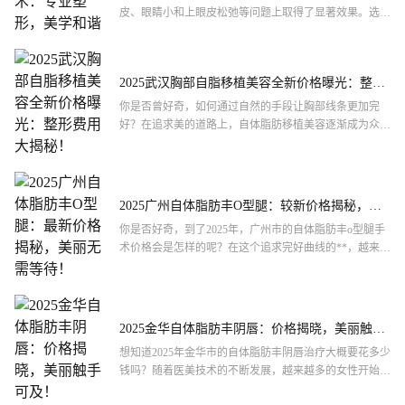
皮、眼睛小和上眼皮松弛等问题上取得了显著效果。选择
一位专业且经验丰富的医生进行手术至关重要。本文将重
点介绍薛红宇...
2025武汉胸部自脂移植美容全新价格曝光：整形
费用大揭秘！
你是否曾好奇，如何通过自然的手段让胸部线条更加完
好？在追求美的道路上，自体脂肪移植美容逐渐成为众多
爱美人士的热门选择。今天，我们就来揭秘一下2025年武
汉市胸部...
2025广州自体脂肪丰O型腿：较新价格揭秘，美
丽无需等待！
你是否好奇，到了2025年，广州市的自体脂肪丰o型腿手
术价格会是怎样的呢？在这个追求完好曲线的**，越来越
多的人开始关注腿部形态的改善。自体脂肪丰o型腿作为
一种...
2025金华自体脂肪丰阴唇：价格揭晓，美丽触手
可及！
想知道2025年金华市的自体脂肪丰阴唇治疗大概要花多少
钱吗？随着医美技术的不断发展，越来越多的女性开始关
注私处的美观与舒适。自体脂肪丰阴唇作为一种安全、自