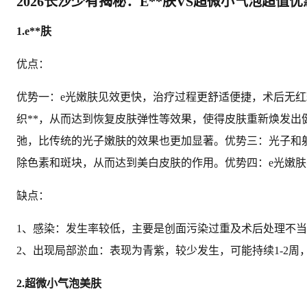
2026长沙少有揭秘：E**肤VS超微小气泡超值
1.e**肤
优点：
优势一：e光嫩肤见效更快，治疗过程更舒适便捷，术后无
织**，从而达到恢复皮肤弹性等效果，使得皮肤重新焕发出
弛，比传统的光子嫩肤的效果也更加显著。优势三：光子和
除色素和斑块，从而达到美白皮肤的作用。优势四：e光嫩
缺点：
1、感染：发生率较低，主要是创面污染过重及术后处理
2、出现局部淤血：表现为青紫，较少发生，可能持续1-2周
2.超微小气泡美肤