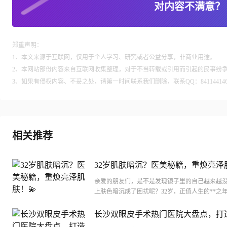
对内容不满意？
郑重声明：
1、本文来源于互联网，仅用于个人学习、研究或者公益分享，非商业用途。
2、本网站部份内容来自互联网收集整理，对于不当转载或引用而引起的民事纷
3、如果有侵权内容、不妥之处，请第一时间联系我们删除，联系QQ：84114414
相关推荐
32岁肌肤暗沉？医美秘籍，重焕亮泽
💫
亲爱的朋友们，是不是发现镜子里的自己越来越没
上肤色暗沉成了困扰呢？32岁，正值人生的**之
肤问题却让人忧心忡忡。别担心，今天咱们就来聊聊
长沙双眼皮手术热门医院大盘点，打
眼眸攻略！