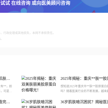
 试试 在线咨询 或向医美顾问咨询
争、行政处理或其他损失，本网不承担责任。
6。
肌肤！
2025年揭秘：重庆**肤**
光！
有**，脸
想知道2025年重庆市**肤**胶原
年，可是肌
吗？随着医美行业的不断发展，越来
这个...
胶原蛋白来改善肌肤状态，提升自信。
造完好
36岁肌肤暗沉困扰？揭秘