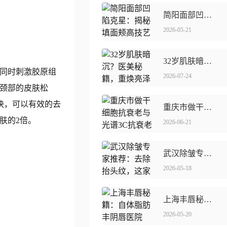
简阳面部凹陷克星：揭秘填面颊高技艺医生
2026-05-21
32岁肌肤暗沉？医美秘籍，重焕亮泽肌肤！💫
，同时刺激胶原组
2026-07-24
、颈部的皮肤松
块，可以有效的去
重庆市做干细胞抗衰老与**3C抗衰老哪个比较安全点
肤的2倍。
2026-06-21
武汉除皱专家推荐：去除抬头纹，这家医院针功夫独步江湖！
2026-05-18
上海丰唇秘籍：自体脂肪丰阴唇医院TOP7大盘点！
2026-05-20