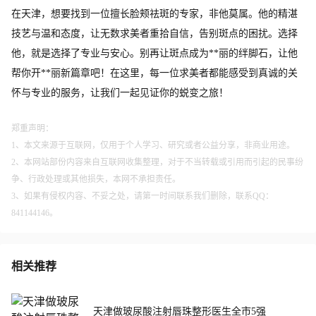
在天津，想要找到一位擅长脸颊祛斑的专家，非他莫属。他的精湛
技艺与温和态度，让无数求美者重拾自信，告别斑点的困扰。选择
他，就是选择了专业与安心。别再让斑点成为**丽的绊脚石，让他
帮你开**丽新篇章吧！在这里，每一位求美者都能感受到真诚的关
怀与专业的服务，让我们一起见证你的蜕变之旅！
郑重声明：
1、本文来源于互联网，仅用于个人学习、研究或者公益分享，非商业用途。
2、本网站部份内容来自互联网收集整理，对于不当转载或引用而引起的民事纷
争、行政处理或其他损失，本网不承担责任。
3、如果有侵权内容、不妥之处，请第一时间联系我们删除，联系QQ：
841144146。
相关推荐
天津做玻尿酸注射唇珠整形医生全市5强