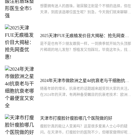
想要拥有迷人的唇珠，玻尿酸注射是个不错的选择，但在
天津，到底该选哪位医生呢？别急，今天我们就来聊聊天
津做玻尿酸注射唇珠整形医生的全市5强。这些医生不仅
技术过硬，...
2025天津FUE无痕植发价目大揭秘：抢先网查优
惠!
是不是也有不少朋友跟我一样，一到换季就开始为头顶那
片稀疏的地儿发愁？想植发又怕踩坑，毕竟这年头，找个
靠谱的医院都不**，更别提弄清楚那弯弯绕绕的价格了。
这不，最...
2024年天津市做欧洲之星4d抗衰老与干细胞抗衰
老哪个很便宜又安全
随着年龄的增长，抗衰老的话题越来越受到大家的关注。
在2024年的天津，有两种备受瞩目的抗衰老技术：欧洲之
星4D抗衰老和干细胞抗衰老。那么，究竟哪一种既经济
实惠又...
天津市打瘦脸针瘦脸哪几个医院做的好
瘦脸针真的能让人变美吗？这是很多爱美人士心中的疑
问。在天津市，打瘦脸针的医院不少，但哪家做得好呢？