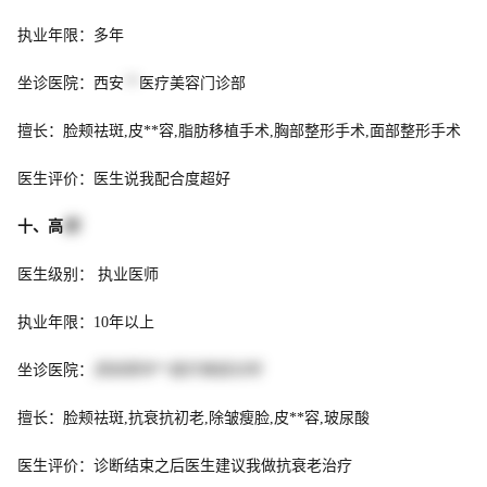
执业年限：多年
坐诊医院：西安
**
医疗美容门诊部
擅长：脸颊祛斑,皮**容,脂肪移植手术,胸部整形手术,面部整形手术
医生评价：医生说我配合度超好
十、高
阳
医生级别： 执业医师
执业年限：10年以上
坐诊医院：
西安颐丰**医疗美容诊所
擅长：脸颊祛斑,抗衰抗初老,除皱瘦脸,皮**容,玻尿酸
医生评价：诊断结束之后医生建议我做抗衰老治疗