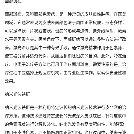
面部斑痣
面部斑痣，又称面部色素痣，是一种常见的皮肤良性肿瘤。在医美
领域，它通常表现为皮肤表面颜色深于周围正常皮肤，形态多样，
可以是点状、片状或带状。斑痣的形成与遗传、紫外线照射、激素
水平等因素有关。医美角度下，面部斑痣可以通过多种方法进行改
善。激光治疗是其中一种有效手段，通过激光精准作用于色素痣，
使其被分解并逐渐代谢，从而达到消除斑痣的目的。此外，冷冻治
疗、电离子治疗等方法也可用于治疗面部斑痣。需要注意的是，治
疗过程中应选择正规医疗机构，由专业医生操作，以确保安全性和
效果。
纳米光波祛斑
纳米光波祛斑是一种利用特定波长的纳米光波技术进行皮**容的治
疗方法。这种技术通过特定波长的光波深入皮肤底层，针对皮肤中
的色素沉着进行分解和淡化。纳米光波具有高度靶向性，能够精准
作用于皮肤色素，而不损伤周围正常组织。治疗过程中，纳米光波