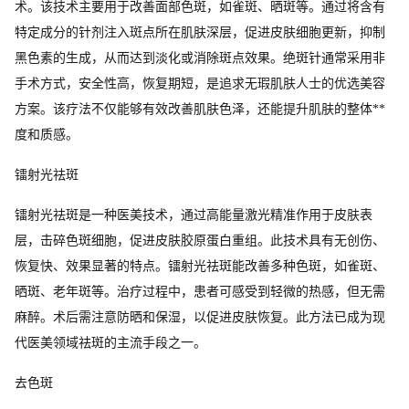
术。该技术主要用于改善面部色斑，如雀斑、晒斑等。通过将含有
特定成分的针剂注入斑点所在肌肤深层，促进皮肤细胞更新，抑制
黑色素的生成，从而达到淡化或消除斑点效果。绝斑针通常采用非
手术方式，安全性高，恢复期短，是追求无瑕肌肤人士的优选美容
方案。该疗法不仅能够有效改善肌肤色泽，还能提升肌肤的整体**
度和质感。
镭射光祛斑
镭射光祛斑是一种医美技术，通过高能量激光精准作用于皮肤表
层，击碎色斑细胞，促进皮肤胶原蛋白重组。此技术具有无创伤、
恢复快、效果显著的特点。镭射光祛斑能改善多种色斑，如雀斑、
晒斑、老年斑等。治疗过程中，患者可感受到轻微的热感，但无需
麻醉。术后需注意防晒和保湿，以促进皮肤恢复。此方法已成为现
代医美领域祛斑的主流手段之一。
去色斑