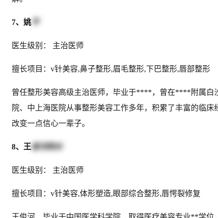
7、姚
平
医生级别： 主治医师
擅长项目：v针美容,鼻子整形,眉毛整形,下巴整形,唇部整形
曾任整形美容高级主治医师，毕业于****，曾在****附属
院、中上海医院从事整形美容工作多年，积累了丰富的临床经
改变一点信心一辈子。
8、王
俊河院长
医生级别： 主治医师
擅长项目：v针美容,体形塑造,眼部综合整形,唇愕裂修复
王俊河，毕业于中国医学科学院，取得医疗美容专业**学位