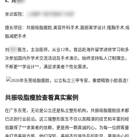
8、刘
荣升
坐诊医院：
上海御**医疗美容门诊部
擅长项目：共振吸脂瘦脸,美容外科手术,面部美学设计,隆胸手术,吸
脂减肥手术
刘
荣升
医生，主治医师，从业12年。曾远赴海外留学进修学习和多
次参加国内外学术交流活动及手术演示。始终坚持私人订制理念，
不断更**学设计**，满足求美者个性化需求。
共振吸脂瘦脸查看真实案例
在广东东莞，无论是公立还是私立整形机构，共振吸脂瘦脸技术都
已达到行业前沿。这三强整形医生不仅以其精湛的技艺和丰富的经
验赢得了**求美者的信赖，更是用一颗真诚的心，为每一位顾客量
身打造美丽方案。他们深知，美丽不仅是外在的彰显，更是内心的