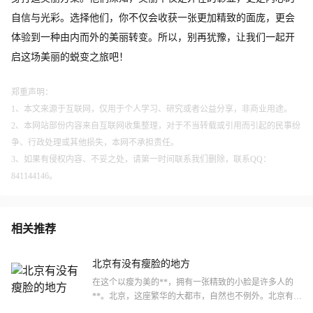
自信与光彩。选择他们，你不仅会收获一张更加精致的面庞，更会
体验到一种由内而外的美丽转变。所以，别再犹豫，让我们一起开
启这场美丽的蜕变之旅吧！
郑重声明：
1、本文来源于互联网，仅用于个人学习、研究或者公益分享，非商业用途。
2、本网站部份内容来自互联网收集整理，对于不当转载或引用而引起的民事纷
争、行政处理或其他损失，本网不承担责任。
3、如果有侵权内容、不妥之处，请第一时间联系我们删除，联系QQ：
841144146。
相关推荐
北京有没有瘦脸的地方
在这个以瘦为美的**，拥有一张精致的小脸是许多人的
**。北京，这座繁华的大都市，自然也不例外。北京有没
有瘦脸的地方呢？答案是肯定的。就让我们一起探寻那些