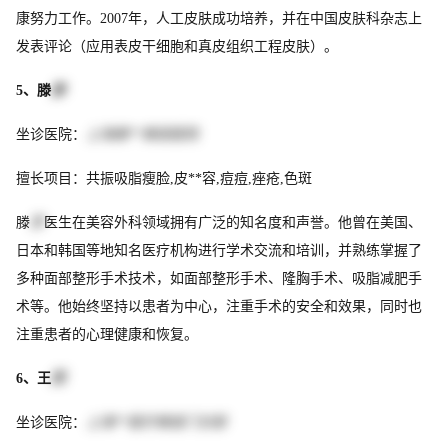
康努力工作。2007年，人工皮肤成功培养，并在中国皮肤科杂志上
发表评论（应用表皮干细胞和真皮组织工程皮肤）。
5、滕
彦
坐诊医院：
上海美**美容医院
擅长项目：共振吸脂瘦脸,皮**容,痘痘,痤疮,色斑
滕
彦
医生在美容外科领域拥有广泛的知名度和声誉。他曾在美国、
日本和韩国等地知名医疗机构进行学术交流和培训，并熟练掌握了
多种面部整形手术技术，如面部整形手术、隆胸手术、吸脂减肥手
术等。他始终坚持以患者为中心，注重手术的安全和效果，同时也
注重患者的心理健康和恢复。
6、王
历
坐诊医院：
上海**医疗美容门诊部