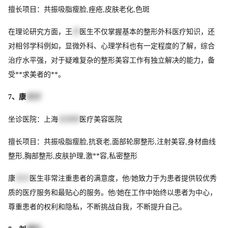
擅长项目：共振吸脂瘦脸,痤疮,皮肤老化,色斑
在理论研究方面，王
历
医生不仅掌握基本的整形外科医疗知识，还
对相邻学科例如，显微外科、心理学科也有一定程度的了解，综合
治疗水平强，对于疑难复杂的整形美容工作有独立解决的能力，备
受**求美者的**。
7、康
东方
坐诊医院：上海
生命树
医疗美容医院
擅长项目：共振吸脂瘦脸,抗衰老,面部轮廓整形,注射美容,身材曲线
整形,胸部整形,皮肤护理,激**容,私密整形
康
东方
医生非常注重患者的满意度，他/她致力于为患者提供较优秀
质的医疗服务和最贴心的服务。他/她在工作中始终以患者为中心，
尊重患者的权利和隐私，不断挑战自我，不断提升自己。