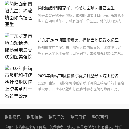
能让你的...
简阳面部凹陷克星：揭秘填面颊高技艺医生
你是否曾在镜子前感叹，面颊的凹陷让自己看起来疲惫不
堪？在四川简阳市，就有这样一位医生，他的填面颊技术
备受好评，让众多求美者重拾自信。究竟是什么让他脱颖
而出，成为...
广东罗定市填面颊精选：揭秘当地很受欢迎医美
强院
想知道在广东罗定市，哪家医院的填面颊手术做得良好
吗？在这个追求美丽与自信的**，面颊填充已经成为众多
爱美人士的热门选择。那么，究竟哪几家医院在罗定市能
够提供高品...
2023年曲靖市吸脂和打瘦脸针整形医院上榜名单
前十名名单公示
2023年曲靖市吸脂和打瘦脸针整形医院上榜名单前十名名
单公示，曲靖市吸脂和打瘦脸针哪家医院可靠好？对于曲
靖市吸脂和打瘦脸针整形医院的选择，不仅要注意吸脂和
打瘦脸...
整形资讯
整形价格
整形问答
整形日记
整形百科
声明：本站数据来源于网络，仅做参考，版权归原作者所有！如有侵权，请联