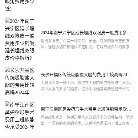
眼角手术，因为它可以改善眼部外观，提高视力，使眼睛
更加**和有...
2024年南宁兴宁区延长埋线双眼皮一般费用多少
钱啊,延长埋线双眼皮价格解析?
埋线双眼皮三点是一种简单、安全、有效的眼部整形方
法。通过小切口和缝线固定肌肉，可以形成自然的双眼
皮，减轻眼部疲劳，提高眼部美观度。如果对这种方法感
兴趣，建议咨询...
长沙开福区传统吸脂瘦大腿的费用比较高吗2024
年
大腿抽脂是一种手术，通过在大腿内侧或外侧进行抽脂，
减少大腿的多余的脂肪。这种手术通常需要经过严格的准
备和麻醉，手术后需要休息一段时间，以便恢复。
南宁江南区鼻尖塑形手术费用上班族能否承受
2024年
鼻尖成形术是一种通过手术来改变鼻子的软骨结构，塑造
出一个漂亮的鼻尖的手术。这种手术通常用于矫正鼻尖的
短小、扁平或歪曲等问题。