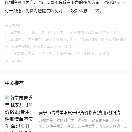
以到院报价为准，也可以直接联系右下角的在线咨询 与整形顾问一
对一沟通，免费为您提供医院对比、较新优惠……等。
郑重声明：
1、本文来源于互联网，仅用于个人学习、研究或者公益分享，非商业用途。
2、本网站部份内容来自互联网收集整理，对于不当转载或引用而引起的民事纷
争、行政处理或其他损失，本网不承担责任。
3、如果有侵权内容、不妥之处，请第一时间联系我们删除，联系QQ：
841144146。
相关推荐
南宁市青秀单眼皮开眼角价格表(费用)明细清单
蛮实在(单眼皮开眼角费用多少钱)
开眼角是一种眼科手术，通常用于改变眼睛的形状和大
小。这种手术是一种常见的手术类型，许多人选择进行开