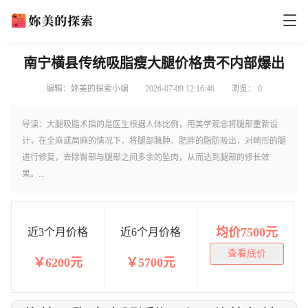
南宁横县传统吸脂瘦大腿价格贵不内部爆出
编辑：妳美的探索小编
2026-07-09 12:16:46
浏览：
0
导读：大腿吸脂术指的是医生根据人体比例，用美学观念将腿部重新设
计，在全麻或局麻的情况下，将腿部臃肿、肥胖的脂肪吸出，对畸形的腿
进行修复，去除臀部与腿部之间多余的坠肉，从而达到腿部的修长效
果。...
均价7500元
近3个月价格
近6个月价格
查看底价
￥6200元
￥5700元