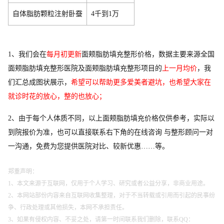
自体脂肪颗粒注射卧蚕
4千到1万
1、我们会在
每月初更新
面颊脂肪填充整形价格，数据主要来源全国
面颊脂肪填充整形医院及面颊脂肪填充整形项目的
上一月均价
，我
们汇总成图状展示，
希望可以帮助更多爱美者避坑，也希望大家在
就诊时花的放心，整的也放心；
2、由于每个人体质不同，以上面颊脂肪填充价格仅供参考，实际以
到院报价为准，也可以直接联系右下角的在线咨询 与整形顾问一对
一沟通，免费为您提供医院对比、较新优惠……等。
郑重声明：
1、本文来源于互联网，仅用于个人学习、研究或者公益分享，非商业用途。
2、本网站部份内容来自互联网收集整理，对于不当转载或引用而引起的民事纷
争、行政处理或其他损失，本网不承担责任。
3、如果有侵权内容、不妥之处，请第一时间联系我们删除，联系QQ：