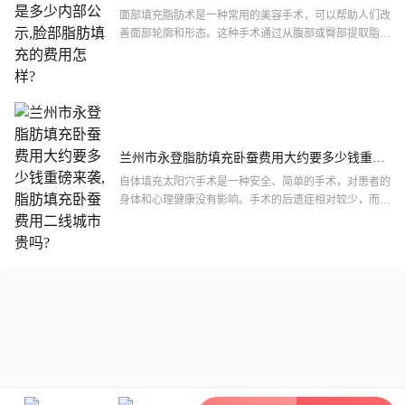
部公示,脸部脂肪填充的费用怎样?
面部填充脂肪术是一种常用的美容手术，可以帮助人们改
善面部轮廓和形态。这种手术通过从腹部或臀部提取脂
肪，并将其注射到面部需要填充的部位，从而实现面部丰
满的效果。
兰州市永登脂肪填充卧蚕费用大约要多少钱重磅
来袭,脂肪填充卧蚕费用二线城市贵吗?
自体填充太阳穴手术是一种安全、简单的手术，对患者的
身体和心理健康没有影响。手术的后遗症相对较少，而且
术后效果自然、逼真。