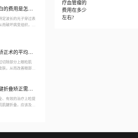
*白的费用是怎样
特定波长的光子穿过表
从而破坏病变组织，所
激发皮肤的胶原蛋白再
垂矫正术的平均价
过切除部分上眼睑肌
皮肤，从而改善眼部外
较大、患有糖尿病或高
肌腱折叠矫正需要
折叠矫正费用在什
全、有效的治疗上睑提
肌肌腱折叠，应该及时