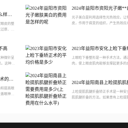
2024年益阳市资阳光子嫩*
么样线
的呢
光子美白是利用选择性光热效应，让
大约是
皮，作用于病变的组织，产生热效应
双眼皮的整
以能够有祛斑的效果，此外光子还能
皮过厚、眼
生，...
形态不佳的
不高
2023年益阳市安化上睑下
格是多少
这种微针呈
上眼睑下垂整形是一种手术方法，通
毫米。这种形
肉，使上眼皮肌肉能够支撑起更多的
..
观。上眼睑下垂整形通常适用于年龄
血压等...
眸术的费
2024年益阳南县上睑提肌
肉和提高眼
费用是多少(上睑提肌肌腱
上睑提肌肌腱折叠矫正手术是一种安
改善眼神的
么水平)
肌肌腱折叠的方法。如果患有上睑提
寻求医生的帮助，进行手术矫正。