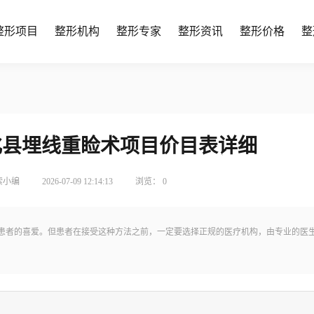
整形项目
整形机构
整形专家
整形资讯
整形价格
整
安化县埋线重睑术项目价目表详细
索小编
2026-07-09 12:14:13
浏览：
0
*患者的喜爱。但患者在接受这种方法之前，一定要选择正规的医疗机构，由专业的医