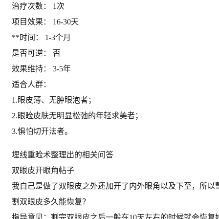
治疗次数： 1次
项目效果： 16-30天
**时间： 1-3个月
是否可逆： 否
效果维持： 3-5年
适合人群：
1.眼皮薄、无肿眼泡者；
2.眼睑皮肤无明显松弛的年轻求美者；
3.惧怕切开法者。
埋线重睑术整理出的相关问答
双眼皮开眼角帖子
我自己是做了双眼皮之外还加开了内外眼角以及下至，所以
割双眼皮多久能恢复？
指导意见：割完双眼皮之后一般在10天左右的时候就会恢