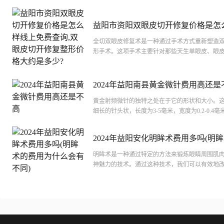
益阳市资阳双眼皮切开修复价格是怎
上免费查询,双眼皮切开修复整形价格
全切双眼皮修复术是一种通过手术方式重新塑造
多少?
形手术。这项手术主要针对那些天生单眼皮、眼
皮松弛下垂或由于其他原因导致双眼皮不满意或
人。...
2024年益阳南县黄金微针费用高还是
黄金射频微针的独特之处在于它的形状和大小。
细长的针头状，长度为3-5毫米，宽度为0.2-0.4
状的微针能够更好地穿透皮肤，刺激胶原蛋白的生.
2024年益阳安化明眸术费用多吗(明
用为什么会有不同)
明眸术是一种通过特定的方法来锻炼眼睛周围肌
神魅力的技术。通过这种技术，我们可以有效地
**度和神采，让我们的眼神看起来更加有魅力。