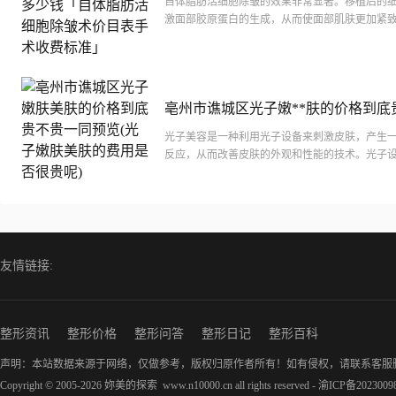
自体脂肪活细胞除皱的效果非常显著。移植后的
皱术价目表手术收费标准」
激面部胶原蛋白的生成，从而使面部肌肤更加紧
减少皱纹。自体脂肪活细胞除皱还具有安全性高
痕、无...
亳州市谯城区光子嫩**肤的价格到底
一同预览(光子嫩**肤的费用是否很贵
光子美容是一种利用光子设备来刺激皮肤，产生
反应，从而改善皮肤的外观和性能的技术。光子
射特定波长的光子能量，直接照射到皮肤，可以
的色...
友情链接:
整形资讯
整形价格
整形问答
整形日记
整形百科
声明：本站数据来源于网络，仅做参考，版权归原作者所有！如有侵权，请联系客服
Copyright © 2005-2026 妳美的探索
www.n10000.cn
all rights reserved -
渝ICP备2023009