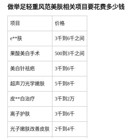
做举足轻重风范美肤相关项目要花费多少钱
项目
价格
e**肤
3千到6千之间
果酸美白手术
500到3千之间
美白针祛疤
3千到6千
超声刀光学嫩肤
5千到8千
皮**白治疗
3千到2万
离子护肤
3千到6千
光子嫩肤改善皮肤
2千到4千