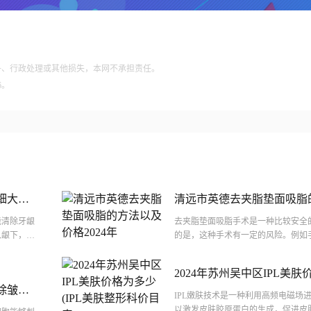
争、行政处理或其他损失，本网不承担责任。
6。
细大全
清远市英德去夹脂垫面吸脂
2024年
能清除牙龈
去夹脂垫面吸脂手术是一种比较安全
入龈下，所
的是，这种手术有一定的风险。例如
。通常无法
织，导致感染和其他并发症。手术过
血肿...
2024年苏州吴中区IPL美肤
除皱术
肤整形科价目表)
IPL嫩肤技术是一种利用高频电磁场
细胞除
以激发皮肤胶原蛋白的生成，促进皮