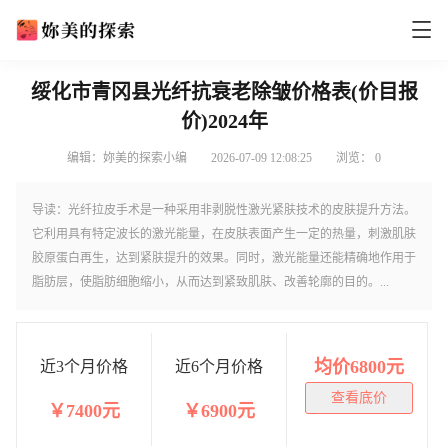
绥化市青冈县光纤抗衰老除皱价格表(价目报
价)2024年
编辑：妳美的探索小编
2026-07-09 12:08:25
浏览：
0
导读：光纤拉皮手术是一种采用非剥脱性激光紧肤技术的皮肤提升方法。
它利用具有特定波长的激光能量，在皮肤表面产生一定的热量，刺激肌肤
胶原蛋白再生，达到紧肤提升的效果。同时，激光能量还能精确地作用于
脂肪层，使脂肪细胞缩小，从而达到紧致肌肤、改善轮廓的目的。...
均价6800元
近3个月价格
近6个月价格
查看底价
￥7400元
￥6900元