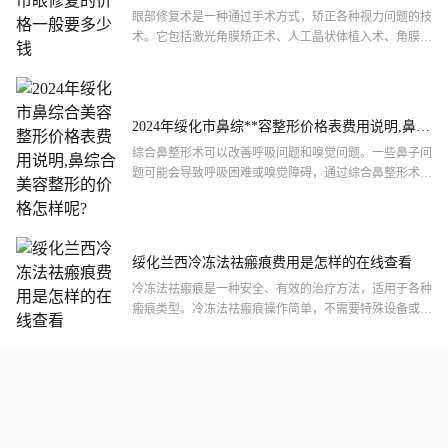
眼部修复术是一种通过手术方式，矫正各种视力问题的技
术。它包括激光角膜矫正术、人工晶状体植入术、角膜移
植术等多种方法，能够有效地改善视力，提高生活质量。
2024年绥化市鼻综**容整形价格表费用说明,鼻综
**容整形的价格怎样呢?
综合鼻整形术可以改善呼吸问题和嗅觉问题。一些鼻子问
题可能会导致呼吸困难或嗅觉障碍，通过综合鼻整形术可
以改善这些问题。
绥化兰西冷冻法祛瘢痕费用是怎样的在线查看
冷冻法祛瘢痕是一种安全、有效的治疗方法，适用于各种
瘢痕类型。冷冻法祛瘢痕操作简单，不需要特殊设备或专
业知识。但需要注意的是，在治疗前应仔细评估治疗的风
险和收益，...