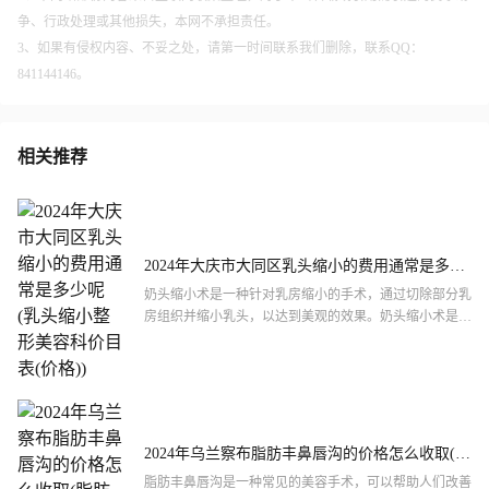
争、行政处理或其他损失，本网不承担责任。
3、如果有侵权内容、不妥之处，请第一时间联系我们删除，联系QQ：
841144146。
相关推荐
2024年大庆市大同区乳头缩小的费用通常是多少
呢(乳头缩小整形美容科价目表(价格))
奶头缩小术是一种针对乳房缩小的手术，通过切除部分乳
房组织并缩小乳头，以达到美观的效果。奶头缩小术是一
种常见的女性手术，对于那些想要改变自己体型、提高自
信心的人来...
2024年乌兰察布脂肪丰鼻唇沟的价格怎么收取(脂
肪丰鼻唇沟需要多少花费)
脂肪丰鼻唇沟是一种常见的美容手术，可以帮助人们改善