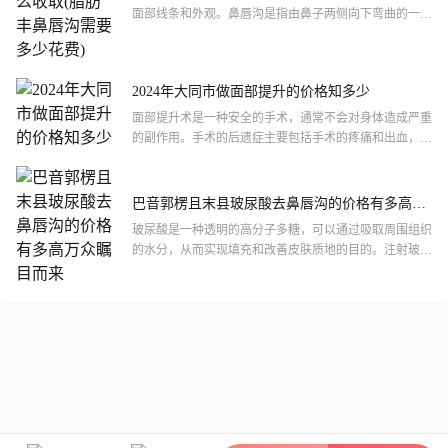
面部线条和外观。鼻唇沟是指由鼻子两侧向下弯曲的一条
沟壑，常常会引起不适感**观问题。脂肪丰鼻唇沟手术是
通过注射...
2024年大同市做面部提升的价格知多少
面部提升术是一种安全的手术，通常不会对身体造成严重
的副作用。手术的后遗症主要包括手术的疼痛和出血，以
及术后的肿胀和不适。这些问题都可以通过术后护理和治
疗来缓解和...
巴音郭楞且末县玻尿酸去鼻唇沟的价格有多高万
众瞩目而来
玻尿酸是一种透明的高分子多糖，可以通过吸取周围组织
的水分，从而实现填充和改善皮肤质地的目的。注射玻尿
酸去鼻唇沟时，医生会采用小针头注射玻尿酸到鼻唇沟
处，使玻尿酸...