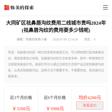
大同矿区祛鼻唇沟纹费用二线城市贵吗2024年
(祛鼻唇沟纹的费用要多少钱呢)
编辑：妳美的探索小编
2026-07-09 12:14:30
浏览：
0
导读：祛鼻唇沟纹是一种比较简单的美容方法，可以帮助我们加深鼻唇沟
纹，使脸部更加立体感。祛鼻唇沟纹的方法有很多种，其中一种常用的方
法是使用美容针剂。美容针剂可以通过注射的方式将产品注射到鼻唇沟纹
处，从而去除鼻唇沟纹。这种方法不需要手术，不需要休息，而且操作过
程简单。...
均价4200元
近3个月价格
近6个月价格
查看底价
￥3200元
￥3900元