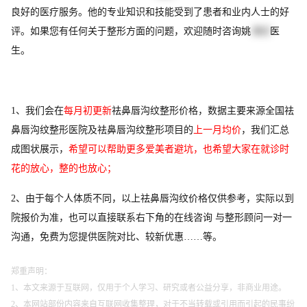
良好的医疗服务。他的专业知识和技能受到了患者和业内人士的好
评。如果您有任何关于整形方面的问题，欢迎随时咨询姚
海云
医
生。
1、我们会在
每月初更新
祛鼻唇沟纹整形价格，数据主要来源全国祛
鼻唇沟纹整形医院及祛鼻唇沟纹整形项目的
上一月均价
，我们汇总
成图状展示，
希望可以帮助更多爱美者避坑，也希望大家在就诊时
花的放心，整的也放心；
2、由于每个人体质不同，以上祛鼻唇沟纹价格仅供参考，实际以到
院报价为准，也可以直接联系右下角的在线咨询 与整形顾问一对一
沟通，免费为您提供医院对比、较新优惠……等。
郑重声明：
1、本文来源于互联网，仅用于个人学习、研究或者公益分享，非商业用途。
2、本网站部份内容来自互联网收集整理，对于不当转载或引用而引起的民事纷