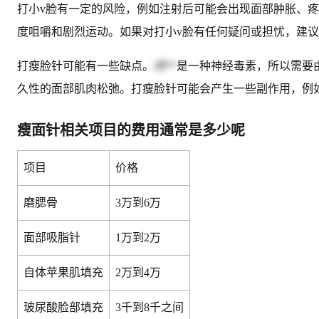
打小v脸有一定的风险，例如注射后可能会出现面部肿胀、
度咀嚼和剧烈运动。如果对打小v脸有任何疑问或担忧，建
打瘦脸针可能有一些缺点。
肉**
是一种神经毒素，所以需要
久性的面部肌肉松弛。打瘦脸针可能会产生一些副作用，例
瘦面针相关项目的费用通常是多少呢
项目
价格
磨腮骨
3万到6万
面部吸脂针
1万到2万
自体苹果肌填充
2万到4万
玻尿酸脸部填充
3千到8千之间