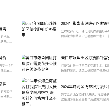
2024年邯郸市峰峰矿区做
概需要
注射瘦脸针是一种常见的面部整形手
什么)
面部轮廓和线条。注射瘦脸针也有一
中的物质。
射瘦脸针的时间应该选择在适当的时
皮肤看起来
处于...
充到面部轮
科价格
营口市鲅鱼圈区打瘦脸针需
线免费参考
需要一个月
打瘦脸针是一项简单的整形手术，但
次注射后一
医生的建议。通过正确的操作和注意
能需要数周
效果。
格多少
2024年珠海金湾整容打瘦
射的方式作
少啊,整容打瘦脸针的价格为
想要改善v脸问题的人来说，瘦脸针
种生物制剂
这是因为瘦脸针主要作用是减少面部
到理想的瘦
柔和，而不是改变整个面部的大小。