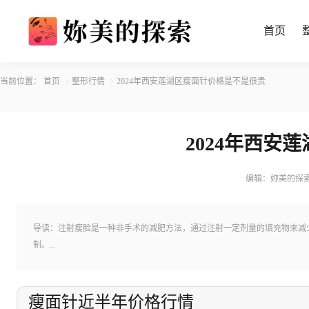
首页
当前位置：
首页
整形行情
2024年西安莲湖区瘦面针价格是不是很贵
2024年西安
编辑：妳美的探
导读：注射瘦脸是一种非手术的减肥方法，通过注射一定剂量的填充物来减
制。...
瘦面针近半年价格行情