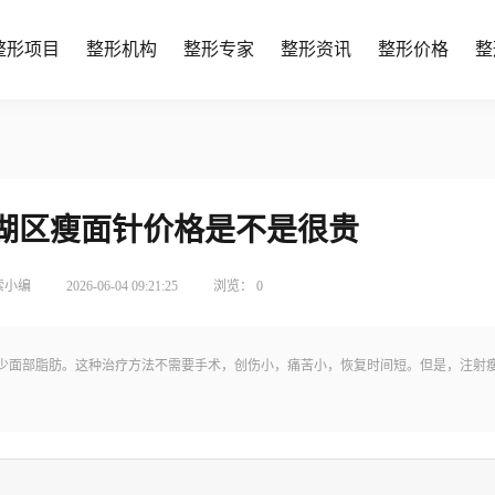
整形项目
整形机构
整形专家
整形资讯
整形价格
整
莲湖区瘦面针价格是不是很贵
索小编
2026-06-04 09:21:25
浏览：
0
少面部脂肪。这种治疗方法不需要手术，创伤小，痛苦小，恢复时间短。但是，注射