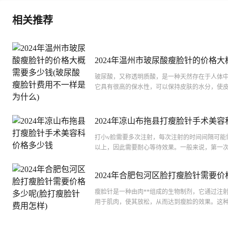
相关推荐
2024年温州市玻尿酸瘦脸针的价格大
多少钱(玻尿酸瘦脸针费用不一样是为
玻尿酸，又称透明质酸，是一种天然存在于人体
它具有很高的保水性，可以保持皮肤的水分，使
水润有**。而玻尿酸注射瘦脸，就是将玻尿酸填
廓...
2024年凉山布拖县打瘦脸针手术美容
多少钱
打小v脸需要多次注射，每次注射的时间间隔可能
以上，因此需要耐心等待效果。一般来说，第一
到两周就能观察到效果，而每次注射后的效果可
或...
2024年合肥包河区脸打瘦脸针需要价
呢(脸打瘦脸针费用怎样)
瘦脸针是一种由肉**组成的生物制剂，它通过注
用于肌肉，使其放松，从而达到瘦脸的效果。这
可以减少肌肉的活动，使肌肉逐渐萎缩，从而达
脸...