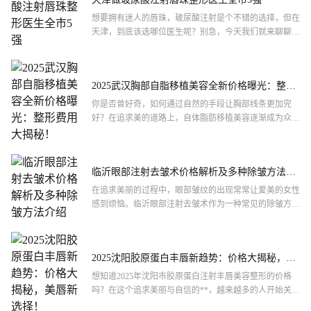
想要拥有迷人的唇珠，玻尿酸注射是个不错的选择，但在
天津，到底该选哪位医生呢？别急，今天我们就来聊聊天
津做玻尿酸注射唇珠整形医生的全市5强。这些医生不仅
技术过硬，...
2025武汉胸部自脂移植美容全新价格曝光：整形
费用大揭秘！
你是否曾好奇，如何通过自然的手段让胸部线条更加完
好？在追求美的道路上，自体脂肪移植美容逐渐成为众多
爱美人士的热门选择。今天，我们就来揭秘一下2025年武
汉市胸部...
临沂眼部注射去皱术价格解析及多种除皱方法介
绍
在追求美丽的过程中，眼部皱纹的出现常常让爱美的女性
感到烦恼。临沂眼部注射去皱术作为一种常见的除皱方
法，其价格成为了许多人关注的焦点。下面，我们将从多
个角度探讨临...
2025沈阳胶原蛋白丰唇新趋势：价格大揭秘，美
唇新选择！
想知道2025年沈阳市胶原蛋白注射丰唇美容整形的价格
吗？在这个追求美丽与自信的**，越来越多的人开始关注
自己的唇形。那么，究竟在沈阳，这样一项流行的美容整