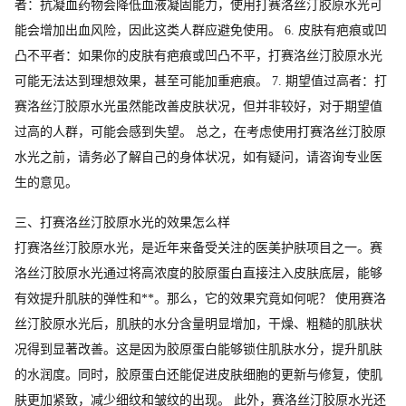
者：抗凝血药物会降低血液凝固能力，使用打赛洛丝汀胶原水光可
能会增加出血风险，因此这类人群应避免使用。 6. 皮肤有疤痕或凹
凸不平者：如果你的皮肤有疤痕或凹凸不平，打赛洛丝汀胶原水光
可能无法达到理想效果，甚至可能加重疤痕。 7. 期望值过高者：打
赛洛丝汀胶原水光虽然能改善皮肤状况，但并非较好，对于期望值
过高的人群，可能会感到失望。 总之，在考虑使用打赛洛丝汀胶原
水光之前，请务必了解自己的身体状况，如有疑问，请咨询专业医
生的意见。
三、打赛洛丝汀胶原水光的效果怎么样
打赛洛丝汀胶原水光，是近年来备受关注的医美护肤项目之一。赛
洛丝汀胶原水光通过将高浓度的胶原蛋白直接注入皮肤底层，能够
有效提升肌肤的弹性和**。那么，它的效果究竟如何呢？ 使用赛洛
丝汀胶原水光后，肌肤的水分含量明显增加，干燥、粗糙的肌肤状
况得到显著改善。这是因为胶原蛋白能够锁住肌肤水分，提升肌肤
的水润度。同时，胶原蛋白还能促进皮肤细胞的更新与修复，使肌
肤更加紧致，减少细纹和皱纹的出现。 此外，赛洛丝汀胶原水光还