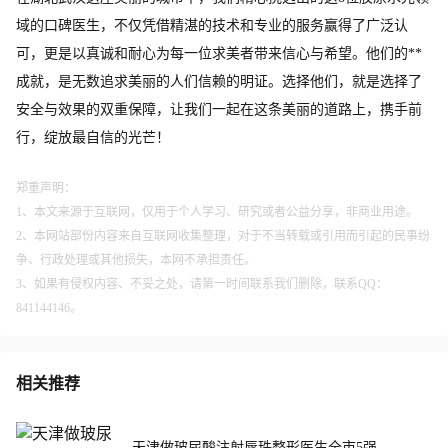
域的口碑医生，不仅凭借精湛的技术和专业的服务赢得了广泛认
可，更是以真诚和耐心为每一位求美者带来信心与希望。他们的**
成就，是无数追求美丽的人们信赖的明证。选择他们，就是选择了
安全与效果的双重保障，让我们一起在这条美丽的道路上，携手前
行，绽放最自信的光芒！
郑重声明：
1、本文来源于互联网，仅用于个人学习、研究或者公益分享，非商业用途。
2、本网站部份内容来自互联网收集整理，对于不当转载或引用而引起的民事纷
争、行政处理或其他损失，本网不承担责任。
3、如果有侵权内容、不妥之处，请第一时间联系我们删除，联系QQ：
841144146。
相关推荐
天津做玻尿酸注射唇珠整形医生全市5强