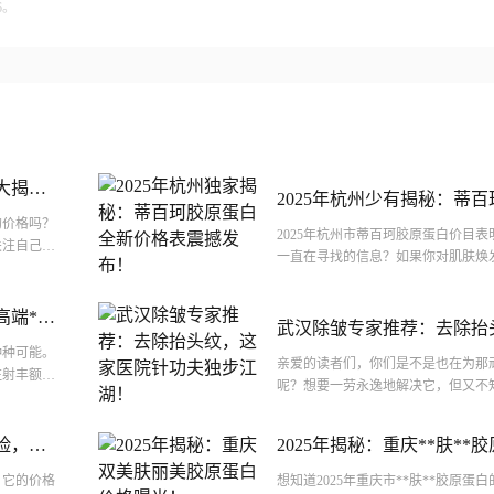
6。
大揭
2025年杭州少有揭秘：蒂
的价格吗？
价格表震撼发布！
2025年杭州市蒂百珂胶原蛋白价目
关注自己的
一直在寻找的信息？如果你对肌肤焕
手术...
对胶原蛋白的各种神奇功效充满好奇
你...
高端**
武汉除皱专家推荐：去除抬
种种可能。
针功夫独步江湖！
亲爱的读者们，你们是不是也在为那
注射丰额价
呢？想要一劳永逸地解决它，但又不
的发...
打除皱针呢？别急，今天我就来给大
汉哪家...
险，价
2025年揭秘：重庆**肤**
光！
？它的价格
想知道2025年重庆市**肤**胶原