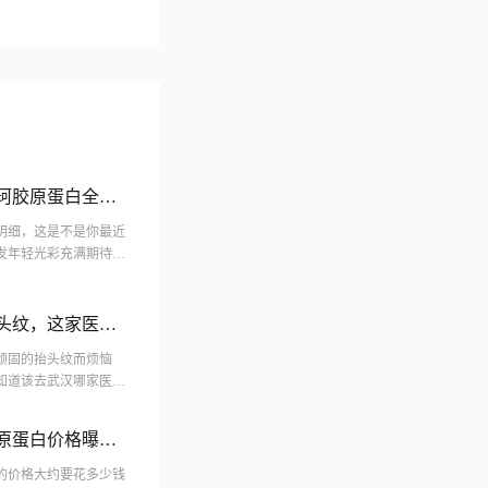
百珂胶原蛋白全新
表明细，这是不是你最近
发年轻光彩充满期待，
，那么蒂百珂较好是
头纹，这家医院
顽固的抬头纹而烦恼
知道该去武汉哪家医院
家一一揭秘，告诉你武
胶原蛋白价格曝
蛋白的价格大约要花多少钱