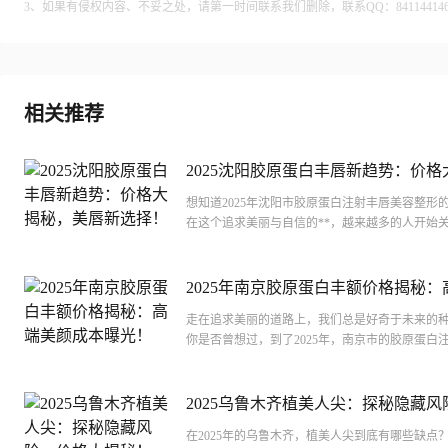
3、如果有侵权内容、不妥之处，请第一时间联系我们删除，联系QQ：84114414
相关推荐
2025沈阳胶原蛋白丰唇新趋势：价格
秘，美唇新选择！
想知道2025年沈阳市胶原蛋白注射丰唇美容整形
在这个追求美丽与自信的**，越来越多的人开始
唇形。那么，究竟在沈阳，这样一项流行的美容整形
2025年南京胶原蛋白丰额价格揭秘：
成本曝光！
走在追求美丽的道路上，我们总是好奇于未来的
你是否曾想过，到了2025年，南京市的胶原蛋白
格会有怎样的变化？在这个瞬息万变的**，医美行业
2025乌鲁木齐植美人尖：探秘隐藏风
格大揭秘！
在2025年的乌鲁木齐，植美人尖到底有哪些缺点