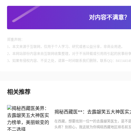
对内容不满意？
郑重声明：
1、本文来源于互联网，仅用于个人学习、研究或者公益分享，非商业用途。
2、本网站部份内容来自互联网收集整理，对于不当转载或引用而引起的民事纷
3、如果有侵权内容、不妥之处，请第一时间联系我们删除，联系QQ：84114414
相关推荐
揭秘西藏医**：去露龈笑五大神医实
单，美丽蜕变的不二选择
在西藏，想要找到一位**的去露龈笑医生，是不
头疼？别担心，我这就为你揭晓西藏地区排名前五