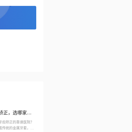
矫正，选哪家医
牙齿矫正的靠谱医院？
戴传统的金属牙套，陶