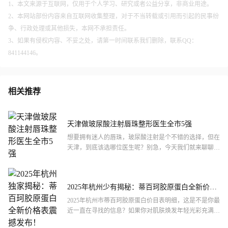
1、本文来源于互联网，仅用于个人学习、研究或者公益分享，非商业用途。
2、本网站部份内容来自互联网收集整理，对于不当转载或引用而引起的民事纷
争、行政处理或其他损失，本网不承担责任。
3、如果有侵权内容、不妥之处，请第一时间联系我们删除，联系QQ：
841144146。
相关推荐
天津做玻尿酸注射唇珠整形医生全市5强
想要拥有迷人的唇珠，玻尿酸注射是个不错的选择，但在
天津，到底该选哪位医生呢？别急，今天我们就来聊聊天
津做玻尿酸注射唇珠整形医生的全市5强。这些医生不仅
技术过硬，...
2025年杭州少有揭秘：蒂百珂胶原蛋白全新价格
表震撼发布！
2025年杭州市蒂百珂胶原蛋白价目表明细，这是不是你最
近一直在寻找的信息？如果你对肌肤焕发年轻光彩充满期
待，对胶原蛋白的各种神奇功效充满好奇，那么蒂百珂较