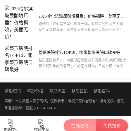
好是你...
2025哈尔滨玻尿酸填耳垂：价格揭晓，美丽无
价！
姐妹们，你们是不是也和我一样，对耳朵的形状不太满
意？尤其是耳垂，感觉如果能再饱满一点就更完好了！最
近啊，我一直在关注哈尔滨这边做玻尿酸填耳垂的价格，
毕竟2025...
整形医院排名TOP10，哪家整形医院口碑良好
整形医院排名TOP10整形医院是为了满足人们对美的追求
和自我形象的改善而设立的医疗机构，目前市场上有很多
整形医院，但是口碑良好的整形医院有哪些呢？下面将为
大家介...
整形资讯
整形价格
整形问答
整形日记
整形百科
声明：本站数据来源于网络，仅做参考，版权归原作者所有！如有侵权，请联
系客服删除！
客服QQ：841144146
在线咨询
免费报价
预约医生
预约医院