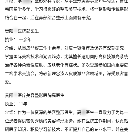
介绍：李
信锋
，整形外科专家，从事整形美容事业10年有余，曾在
韩国留学多年，学习很良好的整形美容技术，将**整形和传统整形
结合在一起，后在鼻部综合整形上面颇有研究。
贵阳
**
医院彭医生
执业： 十余年
介绍：从事皮**容工作十余年，对皮**容治疗及保养有深刻研究，
掌握国际美容技术和潮流趋势，尤其擅长运用国际高科技激光系统
治疗各种色素性皮肤、皮肤老化等症状。多次受邀参加国内重要皮
**容学术交流会，将较新理念渗入皮肤激**容领域里，深受顾客喜
爱。
贵阳
**
医疗美容整形医院高医生
执业： 11年
介绍：作为一位资深的美容整形医生，高
韵
医生一直致力于为每一
位患者提供较优秀质的美容整形服务。她在医院工作期间，认真钻
研医学知识，积极学习新技术，不断提升自己的专业水平，并在美