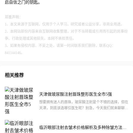
启自信之门的钥匙。
郑重声明：
1、本文来源于互联网，仅用于个人学习、研究或者公益分享，非商业用途。
2、本网站部份内容来自互联网收集整理，对于不当转载或引用而引起的民事纷
争、行政处理或其他损失，本网不承担责任。
3、如果有侵权内容、不妥之处，请第一时间联系我们删除，联系QQ：
841144146。
相关推荐
天津做玻尿酸注射唇珠整形医生全市5强
想要拥有迷人的唇珠，玻尿酸注射是个不错的选择，但在
天津，到底该选哪位医生呢？别急，今天我们就来聊聊天
津做玻尿酸注射唇珠整形医生的全市5强。这些医生不仅
技术过硬，...
临沂眼部注射去皱术价格解析及多种除皱方法介