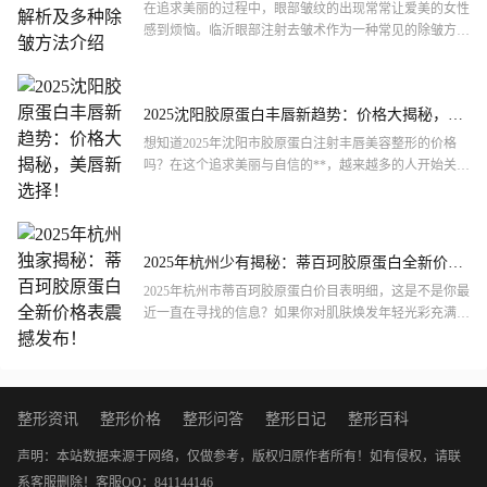
绍
在追求美丽的过程中，眼部皱纹的出现常常让爱美的女性
感到烦恼。临沂眼部注射去皱术作为一种常见的除皱方
法，其价格成为了许多人关注的焦点。下面，我们将从多
个角度探讨临...
2025沈阳胶原蛋白丰唇新趋势：价格大揭秘，美
唇新选择！
想知道2025年沈阳市胶原蛋白注射丰唇美容整形的价格
吗？在这个追求美丽与自信的**，越来越多的人开始关注
自己的唇形。那么，究竟在沈阳，这样一项流行的美容整
形手术...
2025年杭州少有揭秘：蒂百珂胶原蛋白全新价格
表震撼发布！
2025年杭州市蒂百珂胶原蛋白价目表明细，这是不是你最
近一直在寻找的信息？如果你对肌肤焕发年轻光彩充满期
待，对胶原蛋白的各种神奇功效充满好奇，那么蒂百珂较
好是你...
整形资讯
整形价格
整形问答
整形日记
整形百科
声明：本站数据来源于网络，仅做参考，版权归原作者所有！如有侵权，请联
系客服删除！
客服QQ：841144146