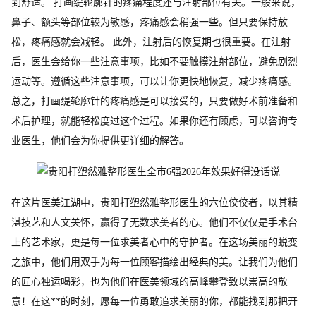
到舒适。 打画缇轮廓针的疼痛程度还与注射部位有关。一般来说，
鼻子、额头等部位较为敏感，疼痛感会稍强一些。但只要保持放
松，疼痛感就会减轻。 此外，注射后的恢复期也很重要。在注射
后，医生会给你一些注意事项，比如不要触摸注射部位，避免剧烈
运动等。遵循这些注意事项，可以让你更快地恢复，减少疼痛感。
总之，打画缇轮廓针的疼痛感是可以接受的，只要做好术前准备和
术后护理，就能轻松度过这个过程。如果你还有顾虑，可以咨询专
业医生，他们会为你提供更详细的解答。
在这片医美江湖中，贵阳打塑然雅整形医生的六位佼佼者，以其精
湛技艺和人文关怀，赢得了无数求美者的心。他们不仅仅是手术台
上的艺术家，更是每一位求美者心中的守护者。在这场美丽的蜕变
之旅中，他们用双手为每一位顾客描绘出经典的美。让我们为他们
的匠心独运喝彩，也为他们在医美领域的高峰攀登致以崇高的敬
意！在这**的时刻，愿每一位勇敢追求美丽的你，都能找到那把开