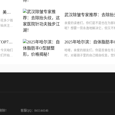
武汉市胸
开始关注腿部形态的改善。自体脂肪丰o
，美丽
武汉除皱专家推荐：去除抬
要花多少钱
针功夫独步江湖！
亲爱的读者们，你们是不是也在为那
开始关注私
呢？想要一劳永逸地解决它，但又不
、自然的
打除皱针呢？别急，今天我就来给大
汉哪家...
OP7大
2025年哈尔滨：自体脂肪
揭秘！
，今天咱们
哈喽，亲爱的朋友们，你是否曾在冬
妹们开始关
时，对着镜子里的自己暗自叹息，觉
家医院做自
影响整体的美观？那么，2025年的
腿...
删除！
客服QQ：841144146