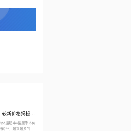
腿：较新价格揭秘，
的自体脂肪丰o型腿手术价
的**，越来越多的人