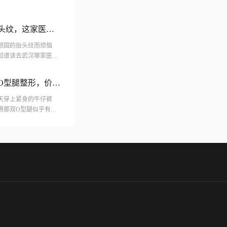
型腿作为一种...
头纹，这家医院
顽固的抬头纹而烦恼
知道该去武汉哪家医院
家一一揭秘，告诉你武
丰O型腿整形，价格
天穿上紧身的牛仔裤
得那双O型腿似乎有点
哈尔滨，自体脂肪丰O型