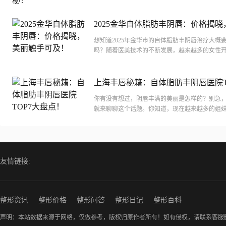
士的热门选择。今天，我们就来揭秘一下2025年
部...
2025金华自体脂肪丰阴唇：价格揭晓
触手可及！
想知道2025年金华市的自体脂肪丰阴唇治疗大概
吗？随着医美技术的不断发展，越来越多的女性
处的美观与舒适。自体脂肪丰阴唇作为一种安全
改...
上海丰唇秘籍：自体脂肪丰阴唇医院T
盘点！
你有没有想过，阴唇丰满的美丽是怎样的？别急
就来聊聊这个话题。你知道，现在越来越多的姐
注自己的私密部位的美观了。那么，在上海，哪
体脂...
友情链接:
整形资讯
整形价格
整形问答
整形日记
整形百科
声明：本站数据来源于网络，仅做参考，版权归原作者所有！如有侵权，请联系客服