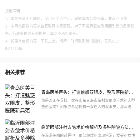
郑重声明：
1、本文来源于互联网，仅用于个人学习、研究或者公益分享，非商业用途。
2、本网站部份内容来自互联网收集整理，对于不当转载或引用而引起的民事纷
争、行政处理或其他损失，本网不承担责任。
3、如果有侵权内容、不妥之处，请第一时间联系我们删除，联系QQ：
841144146。
相关推荐
青岛医美巨头：打造魅惑双眼皮，整形医院新典
范
你是否正在寻找一家在山东青岛市做割双眼皮手术的大型
整形医院？如果你希望拥有一双迷人的双眼皮，那么选择
一家专业、可靠的整形医院至关重要。青岛作为一座美丽
的**城市...
临沂眼部注射去皱术价格解析及多种除皱方法介
绍
在追求美丽的过程中，眼部皱纹的出现常常让爱美的女性