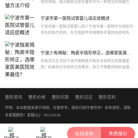
感到烦恼。临沂眼部注射去皱术作为一种常见的除皱方
法，其价格成为了许多人关注的焦点。下面，我们将从多
个角度探讨临...
宁波市第一医院试管婴儿适应症概述
宁波市第一医院试管婴儿简介宁波市第一医院作为地区内
领先的医疗机构，在生殖医学领域拥有丰富的经验和先进
的技术。试管婴儿技术，即体外受精-胚胎移植（IVF-
ET），...
宁波少有揭秘：陶瓷半隐形矫正，选哪家医美医
院效果较好？
你是否正在寻找宁波市做陶瓷半隐形牙齿矫正的靠谱医
院？如果你对牙齿矫正有需求，但又不想戴传统的金属牙
套，陶瓷半隐形矫正可能是个不错的选择。它不仅美观，
还能让你在矫...
整形资讯
整形价格
整形问答
整形日记
整形百科
声明：本站数据来源于网络，仅做参考，版权归原作者所有！如有侵权，请联
系客服删除！
客服QQ：841144146
在线咨询
免费报价