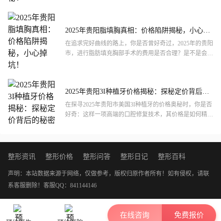
多爱美人士改善肌肤质量和去除多余毛发的主要选择。然
而，关...
2025年贵阳脂填胸真相：价格陷阱揭秘，小心掉
坑！
在追求完好曲线的路上，你是否曾好奇过，2025年的贵阳
市，进行脂肪填充胸部手术的费用是否合理？是不是会有
一些隐藏的收费陷阱，让人防不胜防？今天，我们就来聊
聊这个...
2025年贵阳3I种植牙价格揭秘：探秘定价背后的
秘密
在探寻2025年贵阳市美国3I种植牙的价格奥秘时，你是否
好奇：这样一项高端的口腔修复技术，其价格是如何精准
确定的呢？究竟是什么因素影响着它的最终定价？让我们
一起...
整形资讯
整形价格
整形问答
整形日记
整形百科
声明：本站数据来源于网络，仅做参考，版权归原作者所有！如有侵权，请联
系客服删除！
客服QQ：841144146
在线咨询
免费报价