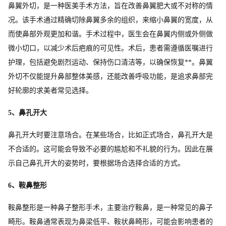
鼻翼外切，是一种医美手术方法，旨在改善鼻翼肥大或不对称的情
况。该手术通过精确切除鼻翼多余的组织，来缩小鼻翼的宽度，从
而使鼻部外观更加和谐。手术过程中，医生会在鼻翼内侧或外侧做
微小切口，以减少术后疤痕的可见性。术后，患者需遵循医嘱进行
护理，包括避免剧烈运动、保持伤口清洁等，以确保恢复**。鼻翼
外切不仅能提升鼻部整体美感，还能改善呼吸功能，是追求鼻部完
好轮廓的求美者常见选择。
5、鼻孔开大
鼻孔开大时要注意场合。在某些场合，比如正式场合，鼻孔开大是
不合适的。这可能会导致不必要的尴尬和不礼貌的行为。因此在展
示自己鼻孔开大的姿势时，要根据场合选择合适的方式。
6、鞍鼻整形
鞍鼻整形是一种鼻子整形手术，主要治疗鞍鼻，是一种常见的鼻子
畸形。鞍鼻通常表现为鼻梁低平、鞍状鼻畸形，可能会影响患者的