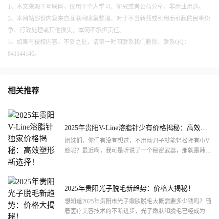
1、本文来源于互联网，仅用于个人学习、研究或者公益分享，非商业用途。
2、本网站部份内容来自互联网收集整理，对于不当转载或引用而引起的民事纷
争、行政处理或其他损失，本网不承担责任。
3、如果有侵权内容、不妥之处，请第一时间联系我们删除，联系QQ：
841144146。
相关推荐
2025年贵阳V-Line溶脂针少有价格揭秘：高效塑
形新选择！
姐妹们，你们有没有想过，不用动刀子就能轻松拥有小V
脸呢？最近啊，我可是听说了一个秘密武器，那就是韩国
V-Line溶脂针！据说啊，这玩意儿在贵阳市可是火得很，
20...
2025年贵阳光子脱毛新趋势：价格大揭秘！
想知道2025年贵阳市光子嫩肤脱毛大概需要多少钱吗？随
着医疗美容技术的不断进步，光子嫩肤和脱毛已经成为许