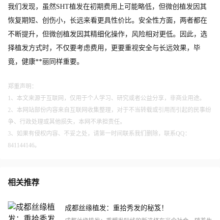
我们发现，虽然SHT植发在初期费用上可能略低，但微创植发因其
恢复期短、创伤小，长远来看更具性价比。安全性方面，两者都在
不断提升，但微创植发因其精细化操作，风险相对更低。因此，选
择植发方式时，不仅要考虑费用，更要重视安全与长远效果，毕
竟，健康**丽同样重要。
郑重声明：
1、本文来源于互联网，仅用于个人学习、研究或者公益分享，非商业用途。
2、本网站部份内容来自互联网收集整理，对于不当转载或引用而引起的民事纷
争、行政处理或其他损失，本网不承担责任。
3、如果有侵权内容、不妥之处，请第一时间联系我们删除，联系QQ：
841144146。
相关推荐
成都丝缘植发：重拾秀发的秘笈！