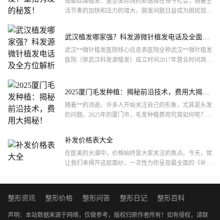
成都丝缘植发：重塑发际线的新选择在当今社会，随着生
活节奏的加快和压力的增大，脱发问题日益成为困扰现代
人的一大难题。成都丝缘植发作为西南地区知名的专业植
发机构，始...
武汉植发哪家强？科发源微针植发电话及全面解
析
武汉**微针植发医院核心信息表医院全称武汉**微针植发
医院（原武汉科发源植发）成立时间2017年营业时间周一
至周日 09:00-18:00机构地址武汉市江汉区姑...
2025厦门毛发种植：揭秘前沿技术，费用大揭
秘！
随着**的流逝，许多人开始关注自己的形象，尤其是头发
的问题。2025年的厦门市，毛发种植费用究竟如何呢？是
不是让你有点好奇呢？让我们一起揭开这个谜底，看看在
这个...
补发价格表大全
在医美的大潮中，价格始终是大家关注的焦点。今天，就
让我们来揭开这层面纱，一次性为你呈现最全面的《补发
价格表大全》。这里，没有隐秘的角落，也没有模糊的数
字。我们用...
整形资讯
整形价格
整形问答
整形日记
整形百科
声明：本站数据来源于网络，仅做参考，版权归原作者所有！如有侵权，请联