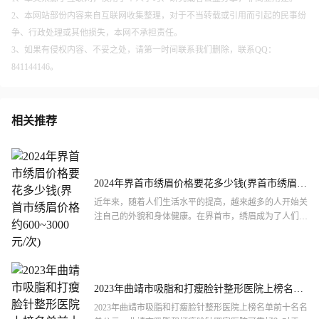
2、本网站部份内容来自互联网收集整理，对于不当转载或引用而引起的民事纷
争、行政处理或其他损失，本网不承担责任。
3、如果有侵权内容、不妥之处，请第一时间联系我们删除，联系QQ：
841144146。
相关推荐
2024年界首市绣眉价格要花多少钱(界首市绣眉价
格约600~3000元/次)
近年来，随着人们生活水平的提高，越来越多的人开始关
注自己的外貌和身体健康。在界首市，绣眉成为了人们追
求美丽的方法之一。做绣眉整形不仅需要一支专业的医疗
团队，更要...
2023年曲靖市吸脂和打瘦脸针整形医院上榜名单
前十名名单公示
2023年曲靖市吸脂和打瘦脸针整形医院上榜名单前十名名