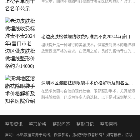
单公示，曲靖市吸脂和打瘦脸针哪家医院可靠好？对于曲
靖市吸脂和打瘦脸针整形医院的选择，不仅要注意吸脂和
打瘦脸...
老边皮肤松做埋线收费标准贵不贵2024年(营口市
老边区做皮肤松做埋线整形价格约为14000)
埋线提升是一种可行的美容技术，但需要对技术的选择和
放置做出严格的要求。在使用之前，良好先咨询专业的美
容医生，以确保自己能够得到较好的提升效果。。下面小
编就根据大...
深圳地区溶脂祛除眼袋手术价格解析及知名医院
介绍
在追求美丽与自信的现代社会，眼部整形手术，尤其是溶
脂祛除眼袋，已成为许多人的选择。以下是对深圳地区溶
脂祛除眼袋手术价格的详细解析，以及几家知名医院的详
细介绍。一...
整形资讯
整形价格
整形问答
整形日记
整形百科
声明：本站数据来源于网络，仅做参考，版权归原作者所有！如有侵权，请联