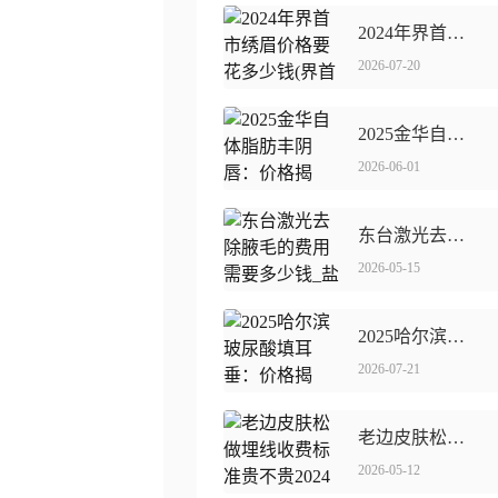
2024年界首市绣眉价格要花多少钱(界首市绣眉价格约600~3000元/次)
2026-07-20
2025金华自体脂肪丰阴唇：价格揭晓，美丽触手可及！
2026-06-01
东台激光去除腋毛的费用需要多少钱_盐城东台激光去除腋毛的价格高吗大概多少
2026-05-15
2025哈尔滨玻尿酸填耳垂：价格揭晓，美丽无价！
2026-07-21
老边皮肤松做埋线收费标准贵不贵2024年(营口市老边区做皮肤松做埋线整形价格约为14000)
2026-05-12