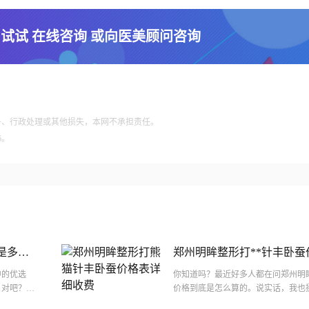
 试试 在线咨询 或向医美顾问咨询
争、行政处理或其他损失，本网不承担责任。
6。
是多少
郑州明眸整形打**针丰卧
中的优选
你知道吗？最近好多人都在问郑州明眸
，对吧？毕
价格到底是怎么算的。说实话，我也
美丽呢？明
个热门项目啊！**针听起来就挺可爱