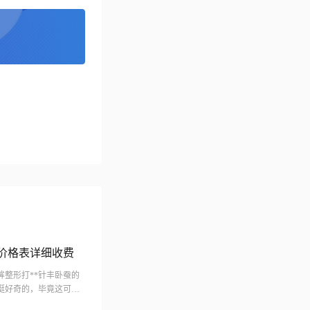
蚕价格表详细收费
整形打**针丰卧蚕的
挺好奇的，毕竟这可是
的，效果据说也很不