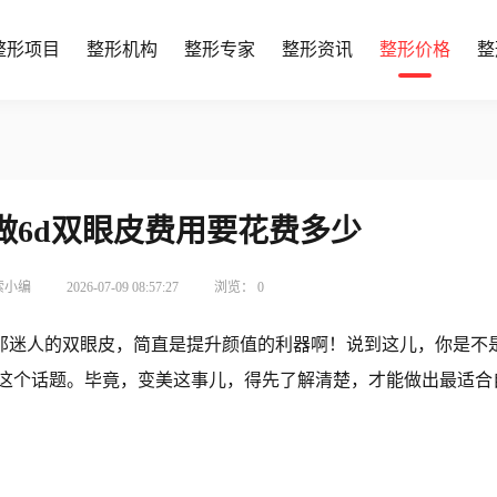
整形项目
整形机构
整形专家
整形资讯
整形价格
整
做6d双眼皮费用要花费多少
索小编
2026-07-09 08:57:27
浏览：
0
那迷人的双眼皮，简直是提升颜值的利器啊！说到这儿，你是不
聊这个话题。毕竟，变美这事儿，得先了解清楚，才能做出最适合