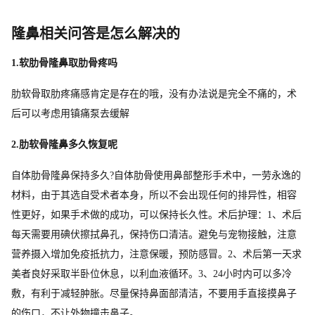
隆鼻相关问答是怎么解决的
1.软肋骨隆鼻取肋骨疼吗
肋软骨取肋疼痛感肯定是存在的哦，没有办法说是完全不痛的，术
后可以考虑用镇痛泵去缓解
2.肋软骨隆鼻多久恢复呢
自体肋骨隆鼻保持多久?自体肋骨使用鼻部整形手术中，一劳永逸的
材料，由于其选自受术者本身，所以不会出现任何的排异性，相容
性更好，如果手术做的成功，可以保持长久性。术后护理：1、术后
每天需要用碘伏擦拭鼻孔，保持伤口清洁。避免与宠物接触，注意
营养摄入增加免疫抵抗力，注意保暖，预防感冒。2、术后第一天求
美者良好采取半卧位休息，以利血液循环。3、24小时内可以多冷
敷，有利于减轻肿胀。尽量保持鼻面部清洁，不要用手直接摸鼻子
的伤口，不让外物撞击鼻子。