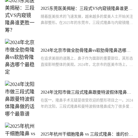
2025东莞医美揭秘：三段式VS内窥镜隆鼻谁更胜
一筹？
随着医美技术的飞速发展，越来越多的爱美人士开始关注
鼻部整形。在2025年的东莞市，三段式隆鼻与内窥镜隆鼻
成为了热门话题。那么，究竟哪一种隆鼻方式更专业，更
适合自...
2024年北京市做全肋骨隆鼻vs软肋骨隆鼻选哪个
最稳定
在追求美丽的道路上，鼻子作为面部的重要部位，其形态
直接影响整体的美观。2024年，北京市的医美市场上，全
肋骨隆鼻和软肋骨隆鼻两种手术方式备受关注。那么，究
竟哪一...
2024年沈阳市做三段式隆鼻跟曼特波假体隆鼻做
的话哪个最靠谱
在医**，隆鼻手术无疑是很受欢迎的整形项目之一。2024
年的沈阳，三段式隆鼻和曼特波假体隆鼻成为了很多爱美
人士关注的焦点。那么，究竟哪一个更靠谱呢？作为一个
医美...
2025年杭州干细胞隆鼻 vs 三段式隆鼻：谁的价格