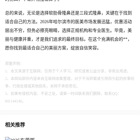
总的来说，无论是选择软肋骨隆鼻还是三段式隆鼻，关键在于找到
适合自己的方法。2026年哈尔滨市的医美市场发展迅猛，优惠活动
层出不穷，但务必擦亮眼睛，选择正规机构和专业医生。毕竟，美
丽与健康并重，才是我们追求的最终目标。在这个充满机会的**，
愿你找到最适合自己的美丽方案，绽放自信笑容。
郑重声明：
1、本文来源于互联网，仅用于个人学习、研究或者公益分享，非商业用途。
2、本网站部份内容来自互联网收集整理，对于不当转载或引用而引起的民事纷
争、行政处理或其他损失，本网不承担责任。
3、如果有侵权内容、不妥之处，请第一时间联系我们删除，联系QQ：
841144146。
相关推荐