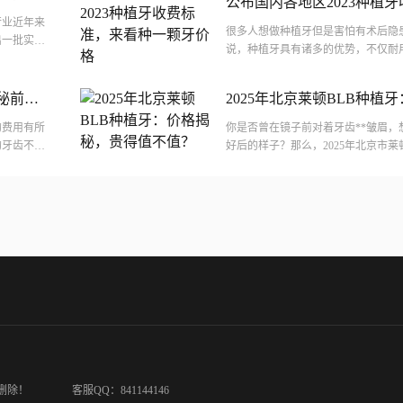
公布国内各地区2023种植
行业近年来
种一颗牙价格
很多人想做种植牙但是害怕有术后隐
出一批实力
说，种植牙具有诸多的优势，不仅耐
复医院排名
比义齿更加坚固，义齿可能时间长脱
会出...
揭秘前沿
2025年北京莱顿BLB种植
得值不值？
的费用有所
你是否曾在镜子前对着牙齿**皱眉，
的牙齿不仅
好后的样子？那么，2025年北京市莱
就...
究竟贵不贵呢？这个问题困扰着不少追
删除！
客服QQ：841144146