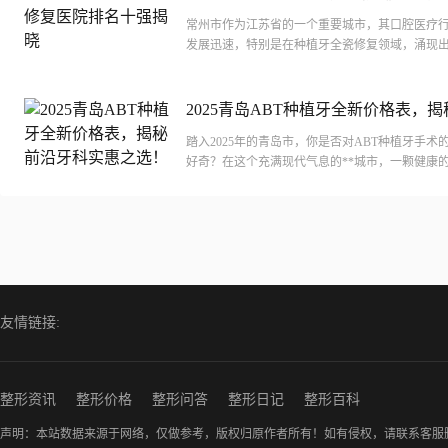
常州市作为江苏省的一个重要城市，其口腔医疗
发展迅速，特别是在种植牙全瓷修复领域，涌现
雄厚的医疗机构。以下是对常州市种植牙全瓷修
十强...
2025青岛ABT种植牙全新价格表，
牙科实惠之选！
踏入2025年的青岛市，你是否对ABT种植牙手术
好奇？在这个充满现代气息的**城市，一颗健康
关乎笑容的自信，更是生活品质的体现。今天，我们
友情链接:
整形资讯
整形价格
整形问答
整形日记
整形百科
声明：本站数据来源于网络，仅做参考，版权归原作者所有！如有侵权，请联系客服