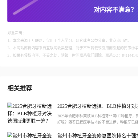
对内容不满意？
郑重声明：
1、本文来源于互联网，仅用于个人学习、研究或者公益分享，非商业用途。
2、本网站部份内容来自互联网收集整理，对于不当转载或引用而引起的民事纷
3、如果有侵权内容、不妥之处，请第一时间联系我们删除，联系QQ：84114414
相关推荐
2025合肥牙植新选择：BLB种植牙对
谁更胜一筹？
2025年合肥市种莱顿BLB种植牙**国HT种植牙
好呢？随着口腔医学技术的不断进步，种植牙已
缺失牙齿的主流选择。莱顿BLB**国HT作为市...
常州市种植牙全瓷修复医院排名十强