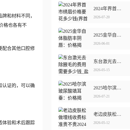
2024年界首市绣眉价格要花多少钱(界首市绣眉价格约600~3000元/次)
品牌和材料不同，
2026-07-20
，价格也各有不
2025金华自体脂肪丰阴唇：价格揭晓，美丽触手可及！
2026-06-01
要配合其他口腔修
东台激光去除腋毛的费用需要多少钱_盐城东台激光去除腋毛的价格高吗大概多少
2026-05-15
和认证的，可以确
2025哈尔滨玻尿酸填耳垂：价格揭晓，美丽无价！
2026-07-21
老边皮肤松做埋线收费标准贵不贵2024年(营口市老边区做皮肤松做埋线整形价格约为14000)
适体验和术后跟踪
2026-05-12