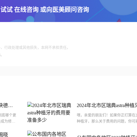
 试试 在线咨询 或向医美顾问咨询
争、行政处理或其他损失，本网不承担责任。
6。
决德国ht
2024年北市区瑞典astra
少
，到底哪个更
嘿，亲爱的朋友们！如果你正打算在202
经成为修复
种植牙，那么关于费用的问题，你可
植牙毕竟是个大工程，费用自然也是咱
揭晓