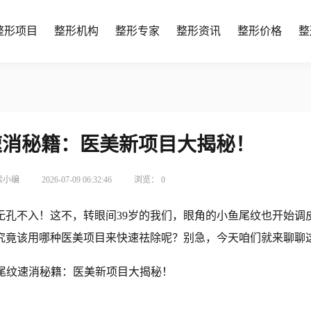
整形项目
整形机构
整形专家
整形资讯
整形价格
整
速消秘籍：医美新项目大揭秘！
索小编
2026-07-09 06:32:46
浏览：
0
无孔不入！这不，转眼间39岁的我们，眼角的小鱼尾纹也开始调
究竟该用哪种医美项目来快速祛除呢？别急，今天咱们就来聊聊