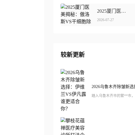
2025厦门医美揭秘：傲洛斯VS干细胞除皱谁更靠谱实惠？
2026-07-27
较新更新