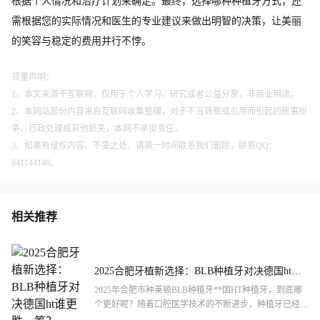
根据个人情况和治疗计划来确定。最终，选择哪种种植牙方式，还
需根据您的实际情况和医生的专业建议来做出明智的决策，让美丽
的笑容与稳定的费用并行不悖。
郑重声明：
1、本文来源于互联网，仅用于个人学习、研究或者公益分享，非商业用途。
2、本网站部份内容来自互联网收集整理，对于不当转载或引用而引起的民事纷
争、行政处理或其他损失，本网不承担责任。
3、如果有侵权内容、不妥之处，请第一时间联系我们删除，联系QQ：
841144146。
相关推荐
2025合肥牙植新选择：BLB种植牙对决德国ht谁
更胜一筹？
2025年合肥市种莱顿BLB种植牙**国HT种植牙，到底哪
个更好呢？随着口腔医学技术的不断进步，种植牙已经成
为修复缺失牙齿的主流选择。莱顿BLB**国HT作为市...