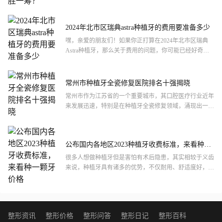
2024年北市区瑞典astra种植牙的费用要准备多少
嘿，亲爱的朋友们！如果你正打算在2024年北市区瑞典
Astra种植牙，那么关于费用的问题，你可能已经好奇好
久了。种植牙毕竟是个大工程，费用自然也是咱们关心的
重点...
常州市种植牙全瓷修复医院排名十强揭晓
常州市作为江苏省的一个重要城市，其口腔医疗行业近年
来发展迅速，特别是在种植牙全瓷修复领域，涌现出一批
实力雄厚的医疗机构。以下是对常州市种植牙全瓷修复医
院排名十强...
公布国内各地区2023种植牙收费标准，来看种一
颗牙价格
很多人想做种植牙但是害怕有术后隐患，其实相较于义齿
来说，种植牙具有诸多的优势，不仅耐用、舒适度好，而
且相比义齿更加坚固，义齿可能时间长脱落了，但是种植
牙很少会出...
整形资讯
整形价格
整形问答
整形日记
整形百科