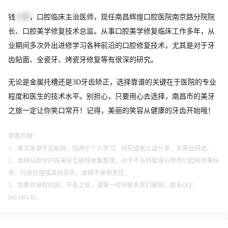
钱
小玲
，口腔临床主治医师，现任南昌辉煌口腔医院南京路分院院
长、口腔美学修复技术总监。从事口腔美学修复临床工作多年，从
业期间多次外出进修学习各种前沿的口腔修复技术，尤其是对于牙
齿贴面、全瓷牙、烤瓷牙修复等有很深的研究。
无论是金属托槽还是3D牙齿矫正，选择靠谱的关键在于医院的专业
程度和医生的技术水平。别担心，只要用心去选择，南昌市的美牙
之旅一定让你笑口常开！记得，美丽的笑容从健康的牙齿开始哦！
郑重声明：
1、本文来源于互联网，仅用于个人学习、研究或者公益分享，非商业用途。
2、本网站部份内容来自互联网收集整理，对于不当转载或引用而引起的民事纷
争、行政处理或其他损失，本网不承担责任。
3、如果有侵权内容、不妥之处，请第一时间联系我们删除，联系QQ：
841144146。