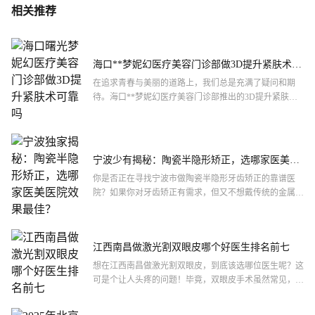
相关推荐
海口**梦妮幻医疗美容门诊部做3D提升紧肤术可
靠吗
在追求青春与美丽的道路上，我们总是充满了疑问和期
待。海口**梦妮幻医疗美容门诊部推出的3D提升紧肤
术，是否真的能帮助我们重拾肌肤的紧致与弹性呢？这个
问题困扰着不...
宁波少有揭秘：陶瓷半隐形矫正，选哪家医美医
院效果较好？
你是否正在寻找宁波市做陶瓷半隐形牙齿矫正的靠谱医
院？如果你对牙齿矫正有需求，但又不想戴传统的金属牙
套，陶瓷半隐形矫正可能是个不错的选择。它不仅美观，
还能让你在矫...
江西南昌做激光割双眼皮哪个好医生排名前七
想在江西南昌做激光割双眼皮，到底该选哪位医生呢？这
可是个让人头疼的问题！毕竟，双眼皮手术虽然常见，但
效果好坏直接关系到你的颜值和自信。南昌有不少口碑不
错的医生，...