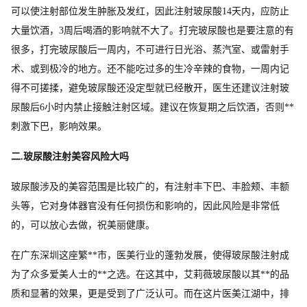
可以使注射部位发生肿胀及发红，因此注射玻尿酸14天内，应防止
大量饮酒，3周后喝酒的影响就不大了。打完玻尿酸也是要注意的有
很多，打完玻尿酸后一周内，不可进行日光浴、蒸汽室、或雷射手
术、或到极冷的地方。还不能吃过多的生冷辛辣的食物，一周内记
得不可搓揉，避免玻尿酸还没定型就已经散开，医生还建议注射玻
尿酸后6小时内禁止接触注射区域。建议在恢复期之后饮酒，否则**
刺激下巴，影响效果。
二.玻尿酸注射美容风险大吗
玻尿酸涉及的美容范围是比较广的，有注射丰下巴、丰脸颊、丰额
头等，它对身体器官没有任何损伤和影响的，因此风险是非常低
的，可以放心去做，祝美丽健康。
在广东深圳这座繁**市，医美行业的蓬勃发展，使得玻尿酸注射成
为了众多爱美人士的**之选。在这其中，艾莉薇玻尿酸以其**的品
质和显著的效果，更是受到了广泛认可。而在这片医美江湖中，排