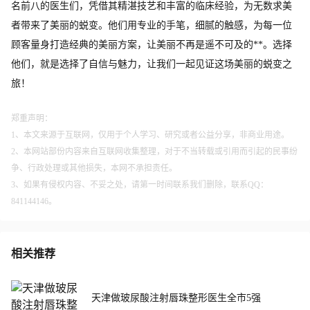
名前八的医生们，凭借其精湛技艺和丰富的临床经验，为无数求美
者带来了美丽的蜕变。他们用专业的手笔，细腻的触感，为每一位
顾客量身打造经典的美丽方案，让美丽不再是遥不可及的**。选择
他们，就是选择了自信与魅力，让我们一起见证这场美丽的蜕变之
旅！
郑重声明：
1、本文来源于互联网，仅用于个人学习、研究或者公益分享，非商业用途。
2、本网站部份内容来自互联网收集整理，对于不当转载或引用而引起的民事纷
争、行政处理或其他损失，本网不承担责任。
3、如果有侵权内容、不妥之处，请第一时间联系我们删除，联系QQ：
841144146。
相关推荐
天津做玻尿酸注射唇珠整形医生全市5强