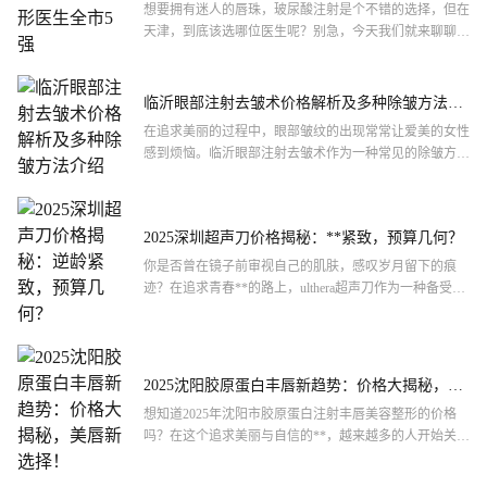
想要拥有迷人的唇珠，玻尿酸注射是个不错的选择，但在
天津，到底该选哪位医生呢？别急，今天我们就来聊聊天
津做玻尿酸注射唇珠整形医生的全市5强。这些医生不仅
技术过硬，...
临沂眼部注射去皱术价格解析及多种除皱方法介
绍
在追求美丽的过程中，眼部皱纹的出现常常让爱美的女性
感到烦恼。临沂眼部注射去皱术作为一种常见的除皱方
法，其价格成为了许多人关注的焦点。下面，我们将从多
个角度探讨临...
2025深圳超声刀价格揭秘：**紧致，预算几何？
你是否曾在镜子前审视自己的肌肤，感叹岁月留下的痕
迹？在追求青春**的路上，ulthera超声刀作为一种备受瞩
目的医美技术，成为许多爱美人士的选择。那么，2025...
2025沈阳胶原蛋白丰唇新趋势：价格大揭秘，美
唇新选择！
想知道2025年沈阳市胶原蛋白注射丰唇美容整形的价格
吗？在这个追求美丽与自信的**，越来越多的人开始关注
自己的唇形。那么，究竟在沈阳，这样一项流行的美容整
形手术...