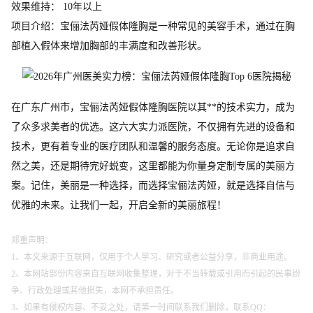
效果维持： 10年以上
项目介绍：宝俪法芮娅假体隆胸是一种常见的美容手术，通过在胸
部植入假体来增加胸部的丰满度和改善形状。
在广东广州市，宝俪法芮娅假体隆胸医院以其**的技术实力，成为
了众多求美者的优选。这六大实力派医院，不仅拥有先进的设备和
技术，更有着专业的医疗团队和温馨的服务态度。无论你是追求自
然之美，还是期待完好蜕变，这里都能为你量身定制专属的美丽方
案。记住，美丽是一种选择，而选择宝俪法芮娅，就是选择自信与
优雅的未来。让我们一起，开启全新的美丽旅程！
郑重声明：
1、本文来源于互联网，仅用于个人学习、研究或者公益分享，非商业用途。
2、本网站部份内容来自互联网收集整理，对于不当转载或引用而引起的民事纷
争、行政处理或其他损失，本网不承担责任。
3、如果有侵权内容、不妥之处，请第一时间联系我们删除，联系QQ：