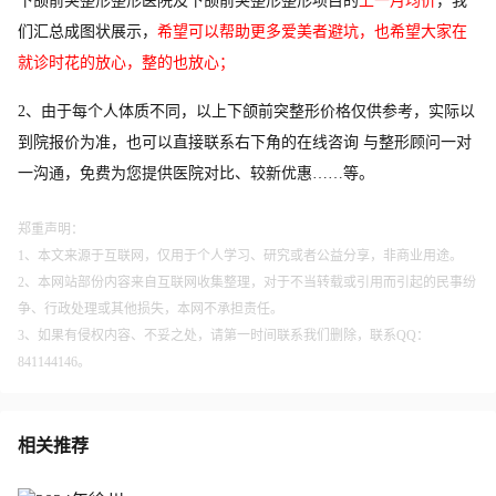
下颌前突整形整形医院及下颌前突整形整形项目的
上一月均价
，我
们汇总成图状展示，
希望可以帮助更多爱美者避坑，也希望大家在
就诊时花的放心，整的也放心；
2、由于每个人体质不同，以上下颌前突整形价格仅供参考，实际以
到院报价为准，也可以直接联系右下角的在线咨询 与整形顾问一对
一沟通，免费为您提供医院对比、较新优惠……等。
郑重声明：
1、本文来源于互联网，仅用于个人学习、研究或者公益分享，非商业用途。
2、本网站部份内容来自互联网收集整理，对于不当转载或引用而引起的民事纷
争、行政处理或其他损失，本网不承担责任。
3、如果有侵权内容、不妥之处，请第一时间联系我们删除，联系QQ：
841144146。
相关推荐