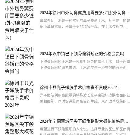
2024年徐州市外切鼻翼费用需要多少钱(外切鼻翼
的费用取决于什么)
鼻翼外切手术是一种常见的鼻子整形手术，其主要目的是
缩小鼻翼宽度，使鼻子更加精致**观。在手术过程中，医
生会通过切除鼻翼外侧的部分组织，以缩小鼻翼的宽度。
这种手术...
2024年汉中镇巴下颌骨偏斜矫正的价格会贵吗
下颌骨偏斜矫正术是一项相对复杂的整形手术，对于严重
下颌骨偏斜的患者来说，手术治疗是一种有效的改善面部
美观的方法。在考虑进行手术时，务必充分了解相关知识
并选择正规...
徐州丰县光子嫩肤手术价格贵不贵呢2024年
光子嫩肤利用高能量的特殊波长光子来破坏皮肤表面的细
菌和细胞，同时促进胶原蛋白的生成，从而改善皮肤的外
观和质地。光子可以穿过皮肤，直接刺激皮肤内部的胶原
蛋白，使得...
2024年宁德蕉城区尖下颌角整形大概花价格是多
少钱
希望进行下颌角整形的人来说，选择专业的医生和医疗机