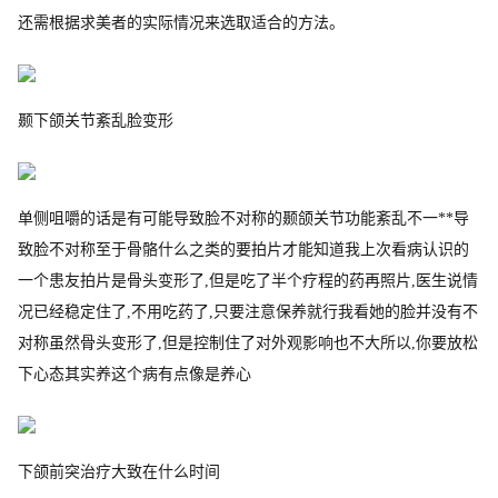
还需根据求美者的实际情况来选取适合的方法。
颞下颌关节紊乱脸变形
单侧咀嚼的话是有可能导致脸不对称的颞颌关节功能紊乱不一**导
致脸不对称至于骨骼什么之类的要拍片才能知道我上次看病认识的
一个患友拍片是骨头变形了,但是吃了半个疗程的药再照片,医生说情
况已经稳定住了,不用吃药了,只要注意保养就行我看她的脸并没有不
对称虽然骨头变形了,但是控制住了对外观影响也不大所以,你要放松
下心态其实养这个病有点像是养心
下颌前突治疗大致在什么时间