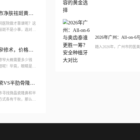
市净肤祛斑黄金
间医院做才靠谱呢？这
祛斑不是小事，选对医
有不少医美机构，每家
皮窄修术，价格大
宽修窄大概需要多少钱
题呢！毕竟，眼睛是心
我们的整体颜值。如果
瓷VS半肋骨隆鼻
市寻找微晶瓷隆鼻和半
方式各有千秋，那么究
杂的选择过程中，如何