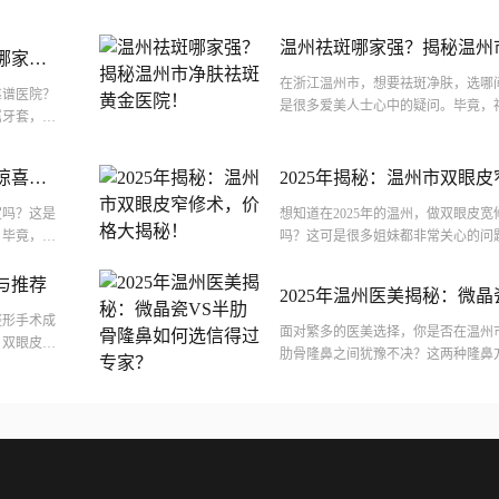
温州祛斑哪家强？揭秘温州
哪家医
医院！
在浙江温州市，想要祛斑净肤，选哪
靠谱医院？
是很多爱美人士心中的疑问。毕竟，
属牙套，陶
院和医生，效果才能有保障。温州市
，还能让你
都有...
惊喜揭
2025年揭秘：温州市双眼
揭秘！
宜吗？这是
想知道在2025年的温州，做双眼皮
。毕竟，在
吗？这可是很多姐妹都非常关心的问
，让大家
灵的窗户，双眼皮的宽度直接影响着
双...
与推荐
2025年温州医美揭秘：微晶
整形手术成
如何选信得过专家？
面对繁多的医美选择，你是否在温州
，双眼皮整
肋骨隆鼻之间犹豫不决？这两种隆鼻
将详细介绍
竟哪一种更适合你呢？在这个看似复
挑选...