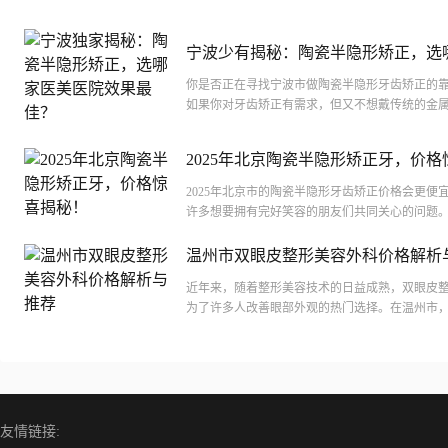
宁波少有揭秘：陶瓷半隐形矫正，选
美医院效果较好？
你是否正在寻找宁波市做陶瓷半隐形牙齿矫正的
如果你对牙齿矫正有需求，但又不想戴传统的金
瓷半隐形矫正可能是个不错的选择。它不仅美观
在矫...
2025年北京陶瓷半隐形矫正牙，价格
秘！
2025年北京市的陶瓷半隐形牙齿矫正价格会更便
许多想要拥有完好笑容的朋友们共同关心的问题
北京这座大城市，医疗资源的丰富和技术的先进
对...
温州市双眼皮整形美容外科价格解析
近年来，随着整形美容技术的日益成熟，双眼皮
为了许多人改善眼部外观的热门选择。在温州市
形手术的价格也是众多求美者关注的焦点。本文
温州...
友情链接: