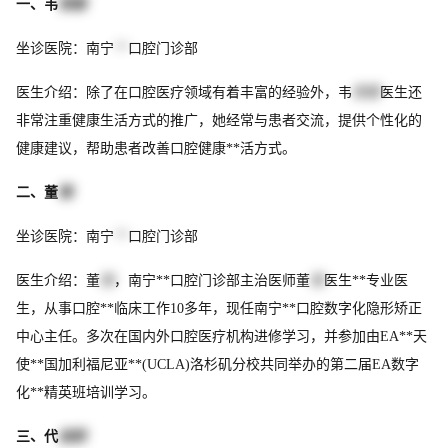
一、韦
艳春
坐诊医院：南宁
**
口腔门诊部
医生介绍：除了在口腔医疗领域有着丰富的经验外，韦
艳春
医生还
非常注重健康生活方式的推广，她经常与患者交流，提供个性化的
健康建议，帮助患者改善口腔健康**活方式。
二、董
瑜
坐诊医院：南宁
**
口腔门诊部
医生介绍：董
瑜
，南宁**口腔门诊部主治医师董
瑜
医生**专业医
生，从事口腔**临床工作10多年，现任南宁**口腔数字化隐形矫正
中心主任。多次在国内外口腔医疗机构进修学习，并参加由EA**天
使**国加利福尼亚**(UCLA)洛杉矶分校共同举办的第二届EA数字
化**精英班培训学习。
三、代
金舫