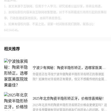
郑重声明：
1、本文来源于互联网，仅用于个人学习、研究或者公益分享，非商业用途。
2、本网站部份内容来自互联网收集整理，对于不当转载或引用而引起的民事纷
争、行政处理或其他损失，本网不承担责任。
3、如果有侵权内容、不妥之处，请第一时间联系我们删除，联系QQ：
841144146。
相关推荐
宁波少有揭秘：陶瓷半隐形矫正，选哪家医美医
院效果较好？
你是否正在寻找宁波市做陶瓷半隐形牙齿矫正的靠谱医
院？如果你对牙齿矫正有需求，但又不想戴传统的金属牙
套，陶瓷半隐形矫正可能是个不错的选择。它不仅美观，
还能让你在矫...
2025年北京陶瓷半隐形矫正牙，价格惊喜揭秘！
2025年北京市的陶瓷半隐形牙齿矫正价格会更便宜吗？这
是许多想要拥有完好笑容的朋友们共同关心的问题。毕