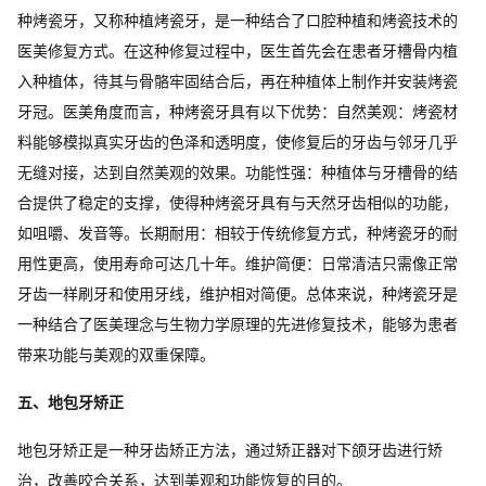
种烤瓷牙，又称种植烤瓷牙，是一种结合了口腔种植和烤瓷技术的
医美修复方式。在这种修复过程中，医生首先会在患者牙槽骨内植
入种植体，待其与骨骼牢固结合后，再在种植体上制作并安装烤瓷
牙冠。医美角度而言，种烤瓷牙具有以下优势：自然美观：烤瓷材
料能够模拟真实牙齿的色泽和透明度，使修复后的牙齿与邻牙几乎
无缝对接，达到自然美观的效果。功能性强：种植体与牙槽骨的结
合提供了稳定的支撑，使得种烤瓷牙具有与天然牙齿相似的功能，
如咀嚼、发音等。长期耐用：相较于传统修复方式，种烤瓷牙的耐
用性更高，使用寿命可达几十年。维护简便：日常清洁只需像正常
牙齿一样刷牙和使用牙线，维护相对简便。总体来说，种烤瓷牙是
一种结合了医美理念与生物力学原理的先进修复技术，能够为患者
带来功能与美观的双重保障。
五、地包牙矫正
地包牙矫正是一种牙齿矫正方法，通过矫正器对下颌牙齿进行矫
治，改善咬合关系，达到美观和功能恢复的目的。