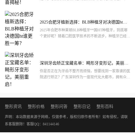
竟，在北京这座大城市，医疗资源的丰富和技术的先进，
让大家对...
2025合肥牙植新选择：BLB种植牙对决德国ht谁
更胜一筹？
2025年合肥市种莱顿BLB种植牙**国HT种植牙，到底哪
个更好呢？随着口腔医学技术的不断进步，种植牙已经成
为修复缺失牙齿的主流选择。莱顿BLB**国HT作为市...
深圳牙齿矫正宝藏名单：畸形牙变形记，美丽重
启！
你是否正在为牙齿不整齐而烦恼，想要找到一家靠谱的医
院进行矫正？广东深圳作为一座现代化大都市，拥有众多
专业的医美机构和口腔医院，能够为牙齿畸形矫正提供多
样化的选择...
整形资讯
整形价格
整形问答
整形日记
整形百科
声明：本站数据来源于网络，仅做参考，版权归原作者所有！如有侵权，请联
系客服删除！
客服QQ：841144146